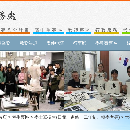
生專業化計畫
高中生專區
教師專區
行政服務
考
關業務
教務法規
表件申請
行事曆
學雜費專區
首頁
>
考生專區
>
學士班招生(日間、進修、二年制、轉學考等)
> 