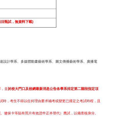
項目甄試，無資料下載)
傳達設計學系、多媒體動畫藝術學系、圖文傳播藝術學系、廣播電
單，並
於校大門口及校網最新消息公告各學系排定第二階段指定項
應試時，考生不得以任何理由要求補考或變更已排定之考試時程，且
照、健保卡等貼有照片有效證件正本替代）應試，以備查核身分。