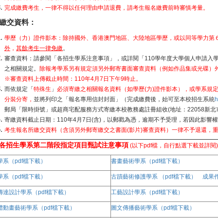
完成繳費考生，一律不得以任何理由申請退費，請考生報名繳費前時審慎考量。
繳交資料：
學歷（力）證件影本：除持國外、香港澳門地區、大陸地區學歷，或以同等學力第
外
，
其餘考生一律免繳
。
審查資料：請參閱「各招生學系注意事項」，或詳閱「110學年度大學個人申請入學
之相關規定。
除報考學系另有規定須另外郵寄書面審查資料（例如作品集或光碟）
※審查資料上傳截止時間：110年4月7日下午9時止。
而依規定「
特殊生
」
必須寄繳之相關報名資料（如學歷(力)證件影本），或學系規
分裝分寄，
並將列印之「報名專用信封封面」（完成繳費後，始可至本校招生系統
h
郵局「限時掛號」或超商宅配服務方式寄繳本校教務處註冊組收(地址：22058新北
寄繳資料截止日期：110年4月7日(含)，以郵戳為憑，逾期不予受理，若因此影響
考生報名所繳交資料（含須另外郵寄繳交之書面(影片)審查資料）一律不予退還，
各招生學系第二階段指定項目甄試注意事項
(以下pdf檔，自行點選下載並詳閱)
學系（pdf檔下載）
書畫藝術學系（pdf檔下載）
學系（pdf檔下載）
古蹟藝術修護學系 （pdf檔下載）
成果
傳達設計學系（pdf檔下載）
工藝設計學系（pdf檔下載）
體動畫藝術學系（pdf檔下載）
圖文傳播藝術學系（pdf檔下載）