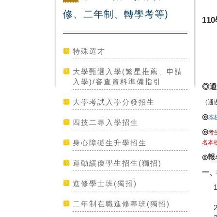
修、二年制、轉學考等)
1
特殊選才
大學甄選入學(繁星推薦、申請
入學)/審查資料準備指引
◎通
大學考試入學分發招生
（通
◎
本
四技二專入學招生
◎
考
身心障礙生升學招生
名本
報
◎
運動績優學生招生(獨招)
一、
進修學士班(獨招)
二年制在職進修專班(獨招)