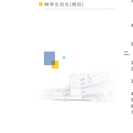
轉學生招生(獨招)
二、