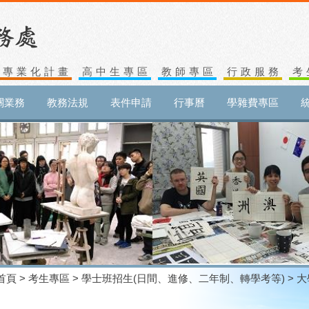
生專業化計畫
高中生專區
教師專區
行政服務
考
關業務
教務法規
表件申請
行事曆
學雜費專區
首頁
>
考生專區
>
學士班招生(日間、進修、二年制、轉學考等)
> 