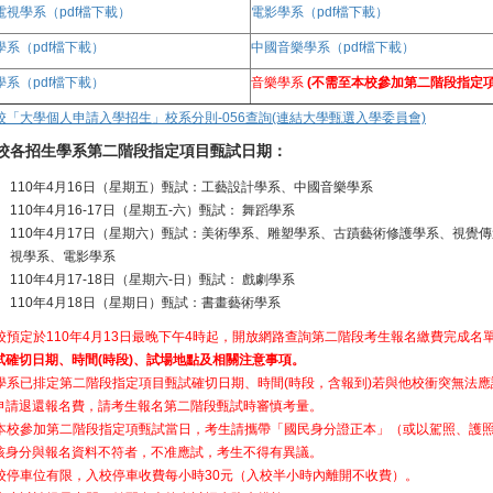
電視學系（pdf檔下載）
電影學系（pdf檔下載）
學系（pdf檔下載）
中國音樂學系（pdf檔下載）
學系（pdf檔下載）
音樂學系
(不需至本校參加第二階段指定
校「大學個人申請入學招生」校系分則-056查詢(連結大學甄選入學委員會)
校各招生學系第二階段指定項目甄試日期：
110年4月16日（星期五）甄試：工藝設計學系、中國音樂學系
110年4月16-17日（星期五-六）甄試： 舞蹈學系
110年4月17日（星期六）甄試：美術學系、雕塑學系、古蹟藝術修護學系、視覺
視學系、電影學系
110年4月17-18日（星期六-日）甄試： 戲劇學系
110年4月18日（星期日）甄試：書畫藝術學系
校預定於110年4月13日最晚下午4時起，開放網路查詢第二階段考生報名繳費完成名
試確切日期、時間(時段)、試場地點及相關注意事項。
學系已排定第二階段指定項目甄試確切日期、時間(時段，含報到)若與他校衝突無法
申請退還報名費，請考生報名第二階段甄試時審慎考量。
本校參加第二階段指定項甄試當日，考生請攜帶「國民身分證正本」（或以駕照、護
核身分與報名資料不符者，不准應試，考生不得有異議。
校停車位有限，入校停車收費每小時30元（入校半小時內離開不收費）。