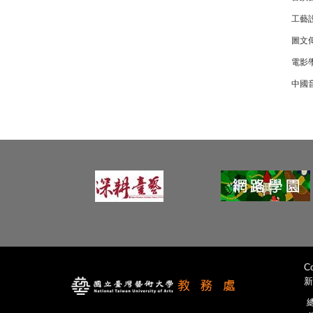
工藝
圖文
電影學
中國
Co
新
總