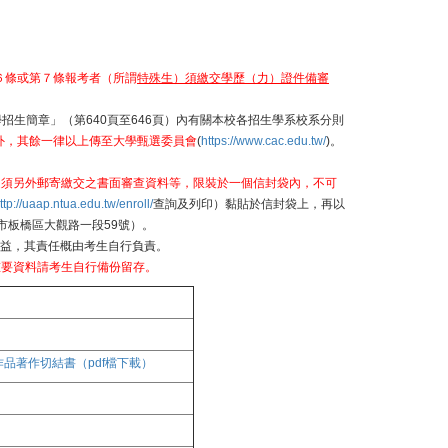
６條或第７條報考者（所謂
特殊生）須繳交學歷（力）證件備審
招生簡章」（第640頁至646頁）內有關本校各招生學系校系分則
外，其餘一律以上傳至大學甄選委員會
(
https://www.cac.edu.tw/
)。
定須另外郵寄繳交之書面審查資料等，限裝於一個信封袋內，不可
ttp://uaap.ntua.edu.tw/enroll/
查詢及列印）黏貼於信封袋上，再以
市板橋區大觀路一段59號）。
權益，其責任概由考生自行負責。
重要資料請考生自行備份留存。
作品著作切結書（pdf檔下載）