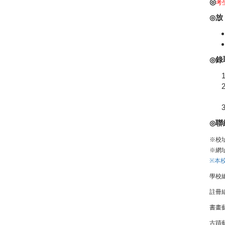
◎
考
放
◎
錄
◎
聯
◎
※校
※網
※
本
學校總
註冊組
書畫
古蹟