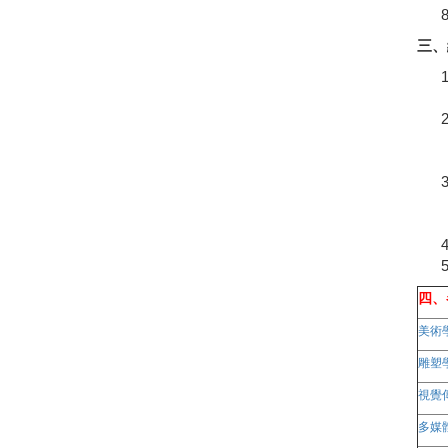
三、
四、
美術
雕塑
視覺
多媒