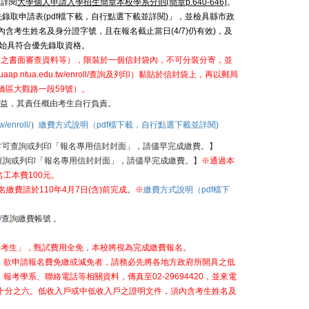
，詳閱
大學個人申請入學招生簡章本校學系分則(簡章p.640-646)
。
錄取申請表(pdf檔下載，自行點選下載並詳閱)
」，並檢具縣市政
含考生姓名及身分證字號，且在報名截止當日(4/7)仍有效)，及
完成始具符合優先錄取資格。
交之書面審查資料等），限裝於一個信封袋內，不可分裝分寄，並
/uaap.ntua.edu.tw/enroll/
查詢及列印）黏貼於信封袋上，再以郵局
橋區大觀路一段59號）。
益，其責任概由考生自行負責。
w/enroll/
）
繳費方式說明（pdf檔下載，自行點選下載並詳閱)
方可查詢或列印「報名專用信封封面」，請儘早完成繳費。】
查詢或列印「報名專用信封封面」，請儘早完成繳費。】
※通過本
工本費100元。
名繳費請於110年4月7日(含)前完成
。
※
繳費方式說明（pdf檔下
/
查詢繳費帳號 。
)考生」，甄試費用全免，本校將視為完成繳費報名。
，欲申請報名費免繳或減免者，請務必先將各地方政府所開具之低
學系、聯絡電話等相關資料，傳真至02-29694420，並來電
繳或減免十分之六。低收入戶或中低收入戶之證明文件，須內含考生姓名及