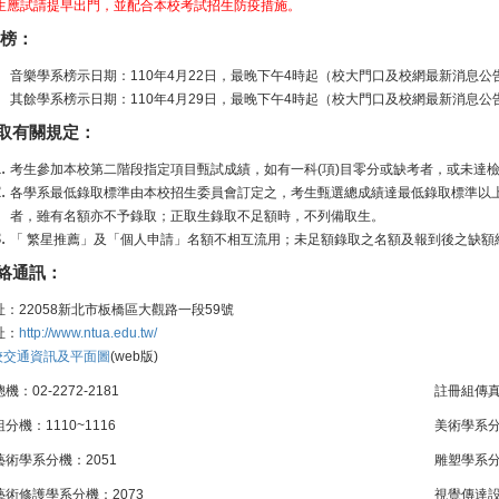
生應試請提早出門，並配合本校考試招生防疫措施。
 榜：
音樂學系榜示日期：110年4月22日，最晚下午4時起（校大門口及校網最新消息
其餘學系榜示日期：110年4月29日，最晚下午4時起（校大門口及校網最新消息
取有關規定：
考生參加本校第二階段指定項目甄試成績，如有一科(項)目零分或缺考者，或未達
各學系最低錄取標準由本校招生委員會訂定之，考生甄選總成績達最低錄取標準以
者，雖有名額亦不予錄取；正取生錄取不足額時，不列備取生。
「 繁星推薦」及「個人申請」名額不相互流用；未足額錄取之名額及報到後之缺額
絡通訊：
址：22058新北市板橋區大觀路一段59號
址：
http://www.ntua.edu.tw/
校交通資訊及平面圖
(web版)
機：02-2272-2181
註冊組傳真機
分機：1110~1116
美術學系分
藝術學系分機：2051
雕塑學系分
藝術修護學系分機：2073
視覺傳達設