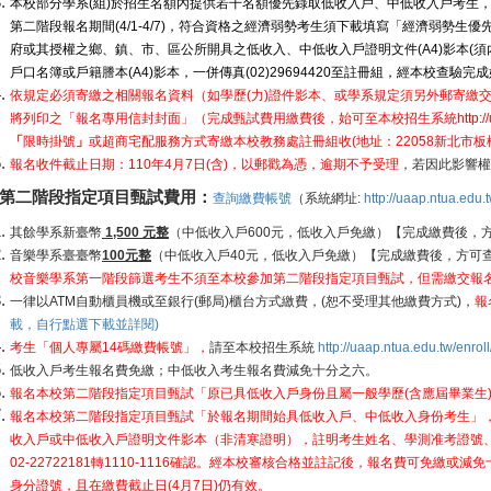
本校部分學系(組)於招生名額內提供若干名額優先錄取低收入戶、中低收入戶考生
第二階段報名期間(4/1-4/7)，符合資格之經濟弱勢考生須下載填寫「
經濟弱勢生優先
府或其授權之鄉、鎮、市、區公所開具之低收入、中低收入戶證明文件(A4)影本(須內
戶口名簿或戶籍謄本(A4)影本，一併傳真(02)29694420至註冊組，經本校查驗
依規定必須寄繳之相關報名資料（如學歷(力)證件影本、或學系規定須另外郵寄繳
將列印之「報名專用信封封面」（完成甄試費用繳費後，始可至本校招生系統
http:/
「
限時掛號
」
或超商宅配服務方式寄繳本校教務處註冊組收(地址：22058新北市板
報名收件截止日期：110年4月7日(含)，以郵戳為憑，逾期不予受理
，若因此影響權
第二階段指定項目甄試費用：
查詢繳費帳號
（系統網址:
http://uaap.ntua.edu.t
其餘學系新臺幣
1,500 元整
（中低收入戶600元，低收入戶免繳）【完成繳費後，
音樂學系臺臺幣
100
元整
（中低收入戶40元，低收入戶免繳）【完成繳費後，方可
校音樂學系第一階段篩選考生不須至本校參加第二階段指定項目甄試，但需繳交報名
一律以ATM自動櫃員機或至銀行(郵局)櫃台方式繳費，(恕不受理其他繳費方式)，
報
載，自行點選下載並詳閱)
考生「個人專屬14碼繳費帳號」，
請至本校招生系統
http://uaap.ntua.edu.tw/enroll
低收入戶考生報名費免繳；中低收入考生報名費減免十分之六。
報名本校第二階段指定項目甄試「原已具低收入戶身份且屬一般學歷(含應屆畢業生
報名本校第二階段指定項目甄試「於報名期間始具低收入戶、中低收入身份考生」
收入戶或中低收入戶證明文件影本（非清寒證明），註明考生姓名、學測准考證號、報考
02-22722181轉1110-1116確認。經本校審核合格並註記後，報名費可免
身分證號，且在繳費截止日(4月7日)仍有效。