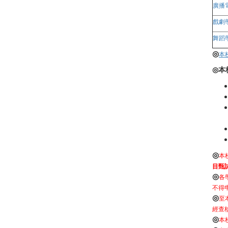
廣播
戲劇
舞蹈
◎
本
本
◎
◎
本
目甄
◎
各
不得
◎
至
經查
◎
本