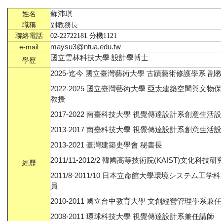
蘇沛琪
姓名
職稱
副教務長
分機
聯絡電話
02-22722181
1121
maysu3@ntua.edu.tw
e-mail
國立雲林科技大學 設計學博士
學歷
2025-迄今 國立臺灣藝術大學 古蹟藝術修護學系 副
2022-2025 國立臺灣藝術大學 亞太建築空間與文
教授
2017-2022 南臺科技大學 視覺傳達設計系創意生活
2013-2017 南臺科技大學 視覺傳達設計系創意生活
2013-2021 臺灣建築史學會 秘書長
2011/11-2012/2 韓國高等技術院(KAIST)文化科
經歷
2011/8-2011/10 日本立命館大學環境システム工
員
2010-2011 國立台中教育大學 文創經營管理學系兼
2008-2011 環球科技大學 視覺傳達設計系兼任講師