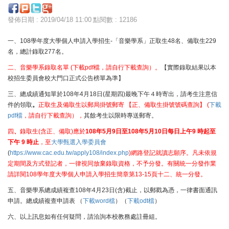
發佈日期 : 2019/04/18 11:00
點閱數 : 12186
一、108學年度大學個人申請入學招生-「音樂學系」正取生48名、備取生229
名，總計錄取277名。
二、音樂學系錄取名單 (
下載pdf檔
，請自行下載查詢）。
【實際錄取結果以本
校招生委員會校大門口正式公告榜單為準】
三、總成績通知單於108年4月18日(星期四)最晚下午４時寄出，請考生注意信
件的領取
。
正取生及備取生以郵局掛號郵寄 【正、備取生掛號號碼查詢】 (
下載
pdf檔
，請自行下載查詢），
其餘考生以限時專送郵寄。
四
、
錄取生(含正、備取)應於
108年5月9日至108年5月10日每日上午9 時起至
下午 9 時止
，至
大學甄選入學委員會
(
https://www.cac.edu.tw/apply108/index.php
)網路登記就讀志願序。凡未依規
定期間及方式登記者，一律視同放棄錄取資格，不予分發。有關統一分發作業
請詳閱108學年度大學個人申請入學招生簡章第13-15頁十二、統一分發。
五、音樂學系總成績複查108年4月23日(含)截止，以郵戳為憑，一律書面通訊
申請。總成績複查申請表 （
下載word檔
）（
下載odt檔
）
六、以上訊息如有任何疑問，請洽詢本校教務處註冊組。