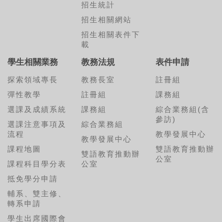
招生統計
招生相關網站
招生相關表件下
載
學生相關業務
教務法規
表件申請
探索領域專長
教務長室
註冊組
彈性教學
註冊組
課務組
選課及成績系統
課務組
綜合業務組(含
參訪)
選課注意事項及
綜合業務組
流程
教學發展中心
教學發展中心
課程地圖
雙語教育推動辦
雙語教育推動辦
公室
課程科目學分表
公室
抵免學分申請
輔系、雙主修、
轉系申請
學生出席國際會