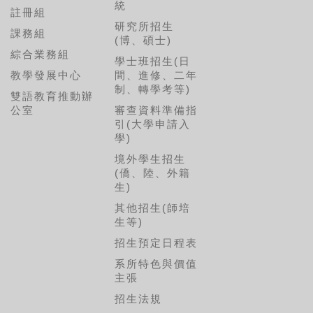
統
註冊組
研究所招生
課務組
(博、碩士)
綜合業務組
學士班招生(日
教學發展中心
間、進修、二年
制、轉學考等)
雙語教育推動辦
公室
審查資料準備指
引(大學申請入
學)
境外學生招生
(僑、陸、外籍
生)
其他招生(師培
生等)
招生預定日程表
系所特色與價值
主張
招生法規