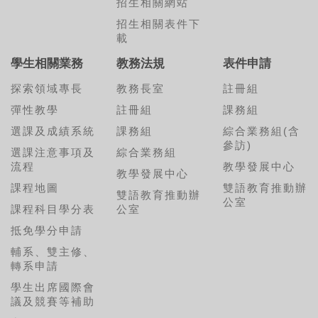
招生相關網站
招生相關表件下
載
學生相關業務
教務法規
表件申請
探索領域專長
教務長室
註冊組
彈性教學
註冊組
課務組
選課及成績系統
課務組
綜合業務組(含
參訪)
選課注意事項及
綜合業務組
流程
教學發展中心
教學發展中心
課程地圖
雙語教育推動辦
雙語教育推動辦
公室
課程科目學分表
公室
抵免學分申請
輔系、雙主修、
轉系申請
學生出席國際會
議及競賽等補助