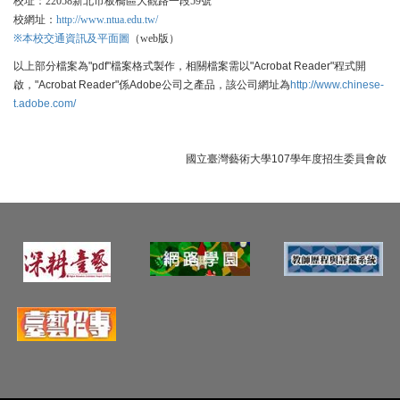
校址：
新北市板橋區大觀路一段
號
22058
59
校網址：
http://www.ntua.edu.tw/
※
本校交通資訊及平面圖
（
版）
web
以上部分檔案為"pdf"檔案格式製作，相關檔案需以"Acrobat Reader"程式開
啟，"Acrobat Reader"係Adobe公司之產品，該公司網址為
http://www.chinese-
t.adobe.com/
國立臺灣藝術大學107學年度招生委員會啟