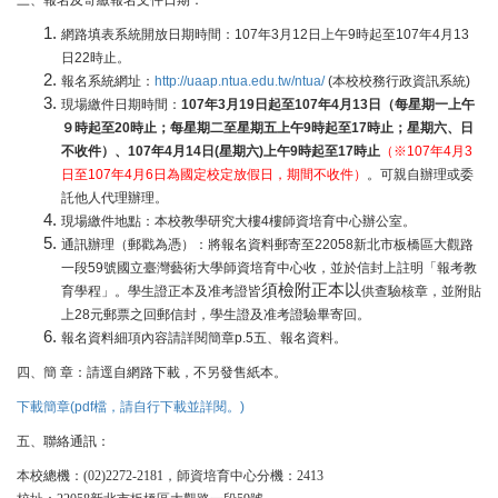
三、報名及寄繳報名文件日期：
網路填表系統開放日期時間：107年3月12日上午9時起至107年4月13
日22時止。
報名系統網址：
http://uaap.ntua.edu.tw/ntua/
(本校校務行政資訊系統)
現場繳件日期時間：
107年3月19日起至107年4月13日（每星期一上午
９時起至20時止；每星期二至星期五上午9時起
至17時止；星期六、日
不收件）、107年4月14日(星期六)上午9時起
至17時止
（※107年4月3
日至107年4月6日為國定校定放假日，期間不收件）
。可親自辦理或委
託他人代理辦理。
現場繳件地點：本校教學研究大樓4樓師資培育中心辦公室。
通訊辦理（郵戳為憑）：將報名資料郵寄至22058新北市板橋區大觀路
一段59號國立臺灣藝術大學師資培育中心收，並於信封上註明「報考教
須檢附正本以
育學程」。學生證正本及准考證皆
供查驗核章，並附貼
上28元郵票之回郵信封，學生證及准考證驗畢寄回。
報名資料細項內容請詳閱簡章p.5五、報名資料。
四、簡 章：請逕自網路下載，不另發售紙本。
下載簡章(pdf檔，請自行下載並詳閱。)
五、聯絡通訊：
本校總機：
，師資培育中心分機：
(02)2272-2181
2413