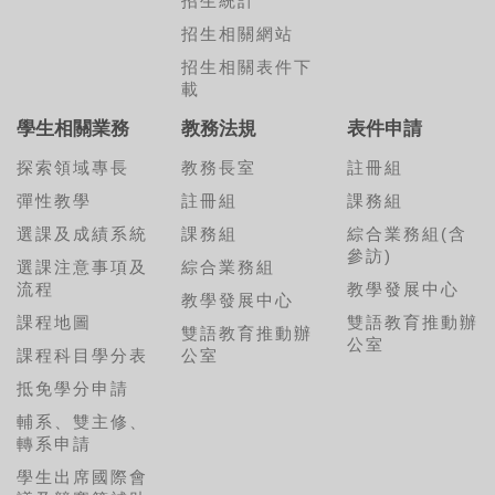
招生統計
招生相關網站
招生相關表件下
載
學生相關業務
教務法規
表件申請
探索領域專長
教務長室
註冊組
彈性教學
註冊組
課務組
選課及成績系統
課務組
綜合業務組(含
參訪)
選課注意事項及
綜合業務組
流程
教學發展中心
教學發展中心
課程地圖
雙語教育推動辦
雙語教育推動辦
公室
課程科目學分表
公室
抵免學分申請
輔系、雙主修、
轉系申請
學生出席國際會