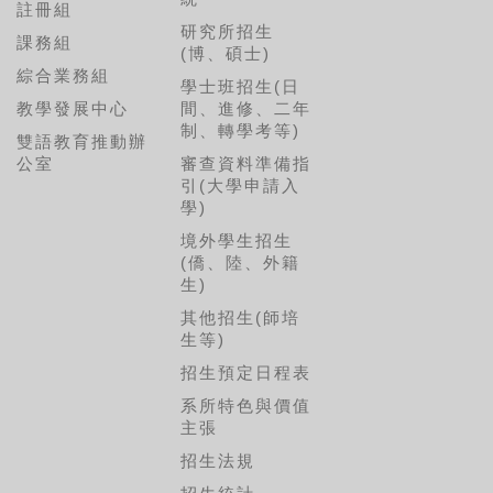
註冊組
研究所招生
課務組
(博、碩士)
綜合業務組
學士班招生(日
教學發展中心
間、進修、二年
制、轉學考等)
雙語教育推動辦
公室
審查資料準備指
引(大學申請入
學)
境外學生招生
(僑、陸、外籍
生)
其他招生(師培
生等)
招生預定日程表
系所特色與價值
主張
招生法規