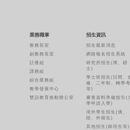
業務職掌
招生資訊
教務長室
招生最新消息
副教務長室
網路報名招生系統
註冊組
研究所招生(博、碩
士)
課務組
學士班招生(日間、
綜合業務組
修、二年制、轉學
教學發展中心
等)
雙語教育推動辦公室
審查資料準備指引(
學申請入學)
境外學生招生(僑、
陸、外籍生)
其他招生(師培生等)