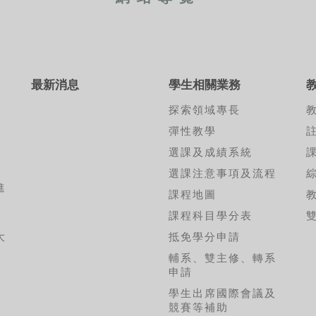
最新消息
學生相關業務
探索領域專長
彈性教學
選課及成績系統
選課注意事項及流程
進
課程地圖
考
課程科目學分表
大
抵免學分申請
輔系、雙主修、轉系
申請
學生出席國際會議及
競賽等補助