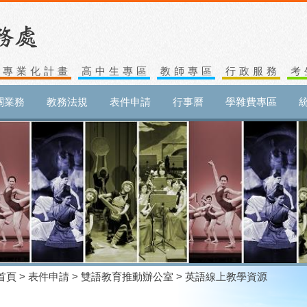
生專業化計畫
高中生專區
教師專區
行政服務
考
關業務
教務法規
表件申請
行事曆
學雜費專區
首頁
>
表件申請
>
雙語教育推動辦公室
> 英語線上教學資源