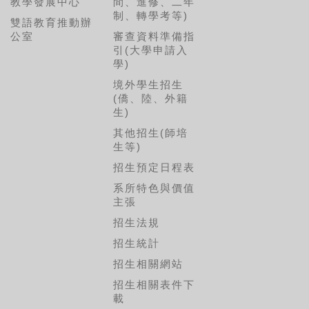
教學發展中心
間、進修、二年
制、轉學考等)
雙語教育推動辦
公室
審查資料準備指
引(大學申請入
學)
境外學生招生
(僑、陸、外籍
生)
其他招生(師培
生等)
招生預定日程表
系所特色與價值
主張
招生法規
招生統計
招生相關網站
招生相關表件下
載