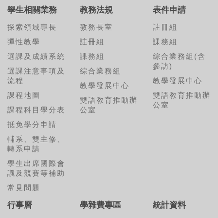
學生相關業務
教務法規
表件申請
探索領域專長
教務長室
註冊組
彈性教學
註冊組
課務組
選課及成績系統
課務組
綜合業務組(含
參訪)
選課注意事項及
綜合業務組
流程
教學發展中心
教學發展中心
課程地圖
雙語教育推動辦
雙語教育推動辦
公室
課程科目學分表
公室
抵免學分申請
輔系、雙主修、
轉系申請
學生出席國際會
議及競賽等補助
常見問題
行事曆
學雜費專區
統計資料