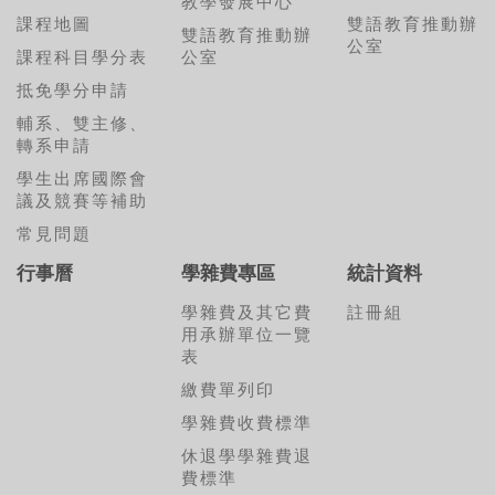
教學發展中心
課程地圖
雙語教育推動辦
雙語教育推動辦
公室
課程科目學分表
公室
抵免學分申請
輔系、雙主修、
轉系申請
學生出席國際會
議及競賽等補助
常見問題
行事曆
學雜費專區
統計資料
學雜費及其它費
註冊組
用承辦單位一覽
表
繳費單列印
學雜費收費標準
休退學學雜費退
費標準