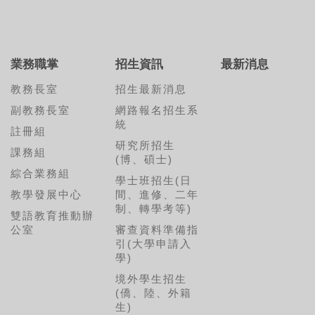
業務職掌
招生資訊
最新消息
教務長室
招生最新消息
副教務長室
網路報名招生系
統
註冊組
研究所招生
課務組
(博、碩士)
綜合業務組
學士班招生(日
教學發展中心
間、進修、二年
制、轉學考等)
雙語教育推動辦
公室
審查資料準備指
引(大學申請入
學)
境外學生招生
(僑、陸、外籍
生)