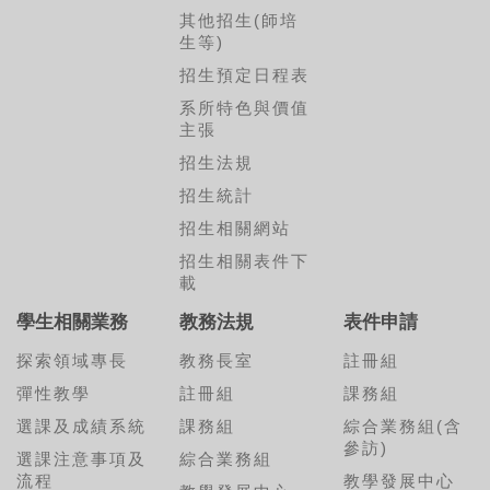
其他招生(師培
生等)
招生預定日程表
系所特色與價值
主張
招生法規
招生統計
招生相關網站
招生相關表件下
載
學生相關業務
教務法規
表件申請
探索領域專長
教務長室
註冊組
彈性教學
註冊組
課務組
選課及成績系統
課務組
綜合業務組(含
參訪)
選課注意事項及
綜合業務組
流程
教學發展中心