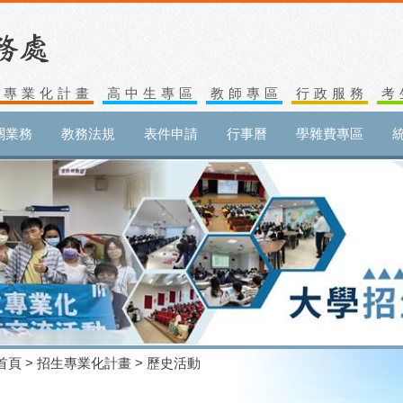
生專業化計畫
高中生專區
教師專區
行政服務
考
關業務
教務法規
表件申請
行事曆
學雜費專區
首頁
>
招生專業化計畫
> 歷史活動