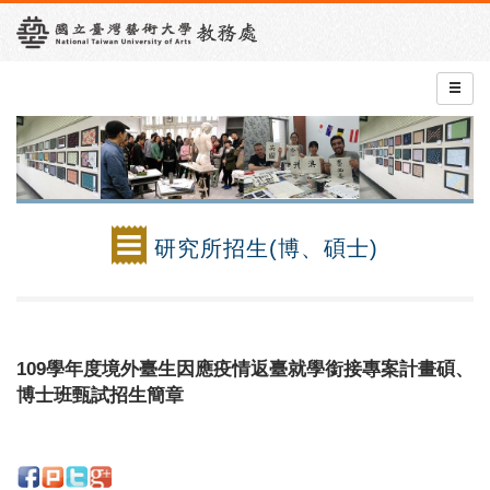
研究所招生(博、碩士)
109學年度境外臺生因應疫情返臺就學銜接專案計畫碩、
博士班甄試招生簡章