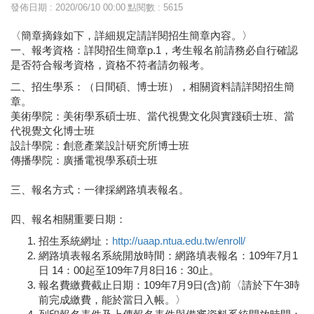
發佈日期 : 2020/06/10 00:00
點閱數 : 5615
〈簡章摘錄如下，詳細規定請詳閱招生簡章內容。〉
一、報考資格：詳閱招生簡章p.1，考生報名前請務必自行確認
是否符合報考資格，資格不符者請勿報考。
二、招生學系：（日間碩、博士班），相關資料請詳閱招生簡
章。
美術學院：美術學系碩士班、當代視覺文化與實踐碩士班、當
代視覺文化博士班
設計學院：創意產業設計研究所博士班
傳播學院：廣播電視學系碩士班
三、報名方式：一律採網路填表報名。
四、報名相關重要日期：
招生系統網址：
http://uaap.ntua.edu.tw/enroll/
網路填表報名系統開放時間：網路填表報名：109年7月1
日 14：00起至109年7月8日16：30止。
報名費繳費截止日期：109年7月9日(含)前〈請於下午3時
前完成繳費，能於當日入帳。〉