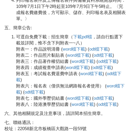
列印報名表件及上傳報名表件與備審資料系統開放時間：
109年7月1日下午2時起至109年7月9日下午5時止。〈完
成報名費繳費後，方可顯示、儲存、列印報名表及相關表
單。〉
五、簡章公告:
可逕自免費下載：招生簡章（
下載pdf檔
，請自行點選下
載並詳閱，惟不含下列附表一~八）
附表一：作品說明清冊 (
word檔下載
) (
odt檔下載
)
附表二：作品照片黏貼表 (
word檔下載
) (
odt檔下載
)
附表三：作品著作權切結書 (
word檔下載
) (
odt檔下載
)
附表四：成績複查申請表(
word檔下載
) (
odt檔下載
)
附表五：考試報名費退費申請表 (
word檔下載
) (
odt檔下
載
)
附表六：報名表（僅供無法網路報名者使用） (
word檔下
載
) (
odt檔下載
)
附表七：國外學歷切結書 (
word檔下載
) (
odt檔下載
)
附表八：陸港澳學歷切結書 (
word檔下載
) (
odt檔下載
)
六、其他相關規定及注意事項，請詳閱本招生簡章。
七、聯絡通訊：
校址：22058新北市板橋區大觀路一段59號