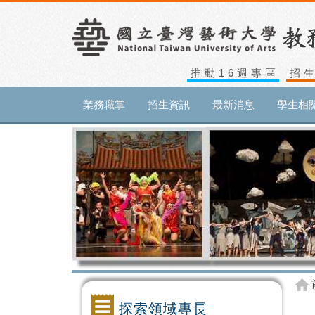
推動16週專區
招
業務職掌
招生資訊
最新消息
學生相
探索領域專長