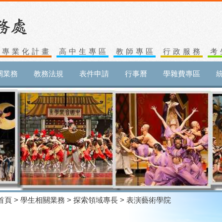
生專業化計畫
高中生專區
教師專區
行政服務
考
關業務
教務法規
表件申請
行事曆
學雜費專區
首頁
>
學生相關業務
>
探索領域專長
> 表演藝術學院