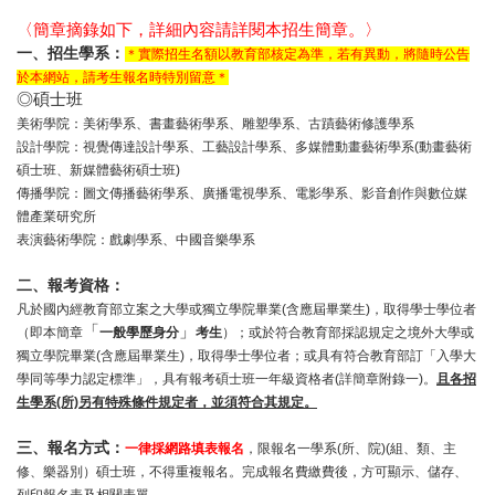
〈簡章摘錄如下，詳細內容請詳閱本招生簡章。〉
一、招生學系：
＊實際招生名額以教育部核定為準，若有異動，將隨時公告
於本網站，請考生報名時特別留意＊
◎碩士班
美術學院：美術學系、書畫藝術學系、雕塑學系、古蹟藝術修護學系
設計學院：視覺傳達設計學系、工藝設計學系、多媒體動畫藝術學系(動畫藝術
碩士班、新媒體藝術碩士班)
傳播學院：圖文傳播藝術學系、廣播電視學系、電影學系、影音創作與數位媒
體產業研究所
表演藝術學院：戲劇學系、中國音樂學系
二、報考資格：
凡於國內經教育部立案之大學或獨立學院畢業(含應屆畢業生)，取得學士學位者
「
」
（即本簡章
一般學歷身分
考生
）；
或於符合教育部採認規定之境外大學或
獨立學院畢業(含應屆畢業生)，取得學士學位者；或具有符合教育部訂「入學大
學同等學力認定標準」，具有報考碩士班一年級資格者(詳簡章附錄一)。
且
各
招
生學系(所)另有特殊條件規定者，並須符合其規定。
三、報名方式：
一律採網路填表報名
，限報名一學系(所、院)(
組、類、主
修、樂器別）碩士班，
不得重複報名。完成報名費繳費後，方可顯示、儲存、
。