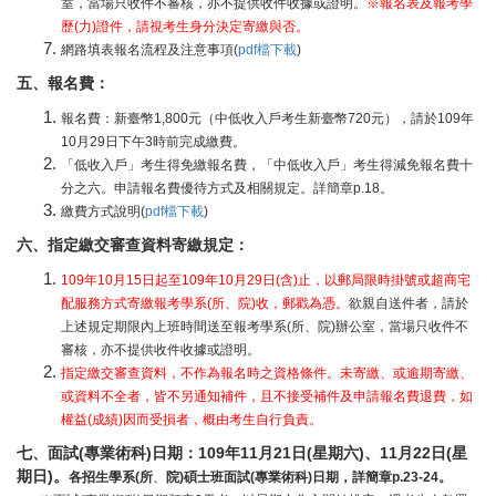
室，當場只收件不審核，亦不提供收件收據或證明。
※報名表及報考學
歷(力)證件，請視考生身分決定寄繳與否。
網路填表報名流程及注意事項(
pdf檔下載
)
五、報名費：
報名費：新臺幣1,800元（中低收入戶考生新臺幣720元），請於109年
10月29日下午3時前完成繳費。
「低收入戶」考生得免繳報名費，「中低收入戶」考生得減免報名費十
分之六。申請報名費優待方式及相關規定。詳簡章p.18。
繳費方式說明(
pdf檔下載
)
六、指定繳交審查資料寄繳規定：
109年10月15日起至109年10月29日(含)止，以郵局限時掛號或超商宅
配服務方式寄繳報考學系(所、院)收，郵戳為憑。
欲親自送件者，請於
上述規定期限內上班時間送至報考學系(所、院)辦公室，當場只收件不
審核，亦不提供收件收據或證明。
指定繳交審查資料，不作為報名時之資格條件。未寄繳、或逾期寄繳、
或資料不全者，皆不另通知補件，且不接受補件及申請報名費退費，如
權益(成績)因而受損者，概由考生自行負責。
七
、
面試(專業術科)日期：109年11月21日(星期六)、11月22日(星
期日)。
各招生學系(所
、
院)碩士班面試(專業術科)日期，詳簡章p.23-24。