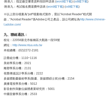
‧附表八：指定繳交審查資料領回申請表 (
word檔下載
) (
odt檔下載
)
‧附表九：考試報名費退費申請表 (
word檔下載
) (
odt檔下載
)
※以上部分檔案為"pdf"檔案格式製作，需以"Acrobat Reader"程式開
啟，"Acrobat Reader"係Adobe公司之產品，該公司網址為
http://www.chinese-
t.adobe.com/
九、聯絡通訊：
校址：22058新北市板橋區大觀路一段59號
網址：
http://www.ntua.edu.tw
本校總機：(02)2272-2181
註冊組分機：1110~1116
美術學系分機：2021
雕塑學系分機：2131
視覺傳達設計學系分機：2222
多媒體動畫藝術學系(動畫、新媒體碩士班)分機：2154
廣播電視學系分機：5012
影音創作與數位媒體產業研究所：5001
中國音樂學系分機：2533