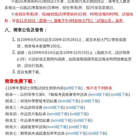
※面試(專業術科)日期預定2天者，以星期六為主開始排定，遇考生人數眾
多無法一日面試(專業術科)完畢時，招生學系(所、院)可排至星期日。
※
各招生學系(所、院)確切面試(專業術科)日期、時間(含報到時間)、試場地
點，皆
依11月16日（星期一）最晚下午4時於校大門口「試場公告」為準
。
八
、
簡章公告及發售：
自109年9月24日起至109年10月28日止，親至本校大門口警衛室購
買，簡章每本新臺幣100元。
函購：自109年9月24日起至109年10月23日止（函購方式，請詳簡章
p.28）※請於規定期間內函購，如因逾期函購而延誤報名時間致權益受
損，請自行負責。
逕自免費下載。
簡章免費下載：
‧110學年度碩士班甄試招生簡章內容(
pdf檔下載
)，
惟不含下列附表
‧附表一：以同等學力第6、7條報考資格審查申請表 (
word檔下載
) (
odt檔下載
)
‧附表二：持境外學歷報考切結書 (
word檔下載
) (
odt檔下載
)
‧附表三：作品說明清冊 (
word檔下載
) (
odt檔下載
)
‧附表四：作品照片黏貼表 (
word檔下載
) (
odt檔下載
)
‧附表五：作品著作權切結書 (
word檔下載
) (
odt檔下載
)
‧附表六：成績複查申請表(
word檔下載
) (
odt檔下載
)
‧附表七：郵寄紙本成績通知單申請表 (
word檔下載
) (
odt檔下載
)