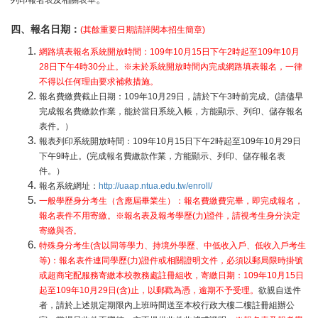
列印報名表及相關表單
四、報名日期：
(其餘重要日期請詳閱本招生簡章)
網路填表報名系統開放時間：109年10月15日下午2時起至109年10月
28日下午4時30分止。※未於系統開放時間內完成網路填表報名，一律
不得以任何理由要求補救措施。
報名費繳費截止日期：109年10月29日，請於下午3時前完成。(請儘早
完成報名費繳款作業，能於當日系統入帳，方能顯示、列印、儲存報名
表件。）
報表列印系統開放時間：109年10月15日下午2時起至109年10月29日
下午9時止。(完成報名費繳款作業，方能顯示、列印、儲存報名表
件。）
報名系統網址：
http://uaap.ntua.edu.tw/enroll/
一般學歷身分考生（含應屆畢業生）：報名費繳費完畢，即完成報名，
報名表件不用寄繳。※報名表及報考學歷(力)證件，請視考生身分決定
寄繳與否。
特殊身分考生(含以同等學力、
持境外
學歷、中低收入戶、低收入戶考生
等)：報名表件連同學歷(力)證件或相關證明文件，必須以郵局限時掛號
或超商宅配服務寄繳本校教務處註冊組收，寄繳日期：109年10月15日
起至109年10月29日(含)止，以郵戳為憑，逾期不予受理。
欲親自送件
者，請於上述規定期限內上班時間送至本校行政大樓二樓註冊組辦公