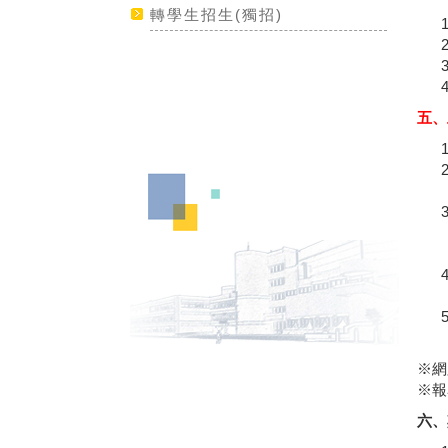
轉學生招生(獨招)
五、
※網
※報
六、