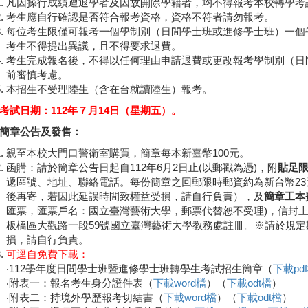
凡因操行成績遭退學者及因故開除學籍者，均不得報考本校轉學考
考生應自行確認是否符合報考資格，資格不符者請勿報考。
每位考生限僅可報考一個學制別（日間學士班或進修學士班）一個
考生不得提出異議，且不得要求退費。
考生完成報名後，不得以任何理由申請退費或更改報考學制別（日
前審慎考慮。
本招生不受理陸生（含在台就讀陸生）報考。
考試日期：112年７月14日（星期五）。
簡章公告及發售：
親至本校大門口警衛室購買，簡章每本新臺幣100元。
函購：請於簡章公告日起自112年6月2日止(以郵戳為憑)，附
貼足限
遞區號、地址、聯絡電話。每份簡章之回郵限時郵資約為新台幣2
後再寄，若因此延誤時間致權益受損，請自行負責），及
簡章工本
匯票，匯票戶名：國立臺灣藝術大學，郵票代替恕不受理)，信封上
板橋區大觀路一段59號國立臺灣藝術大學教務處註冊。※請於規
損，請自行負責。
可逕自免費下載：
‧112學年度日間學士班暨進修學士班轉學生考試招生簡章（
下載p
‧附表一：報名考生身分證件表（
下載word檔
）（
下載odt檔
）
‧附表二：持境外學歷報考切結書（
下載word檔
）（
下載odt檔
）