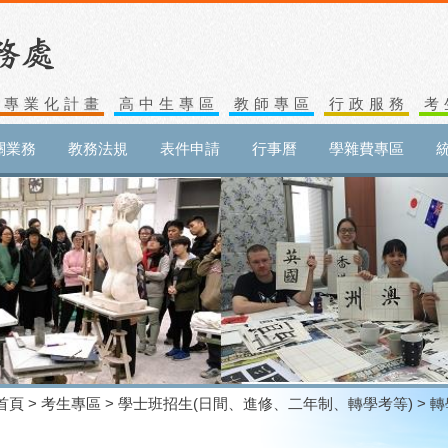
生專業化計畫
高中生專區
教師專區
行政服務
考
關業務
教務法規
表件申請
行事曆
學雜費專區
首頁
>
考生專區
>
學士班招生(日間、進修、二年制、轉學考等)
> 