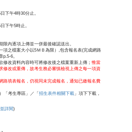
5日下午4時30分止。
15日下午5時止。
定期限內逐項上傳並一併最後確認送出。
一項之檔案大小以5ＭＢ為限）,包含報名表(完成網路
.5-6。
欲修改資料內容時可將修改後之檔案重新上傳；
惟當
求修改或重傳，故考生務必審慎檢視上傳之每一項資
網路填表報名，仍視同未完成報名，通知已繳報名費
）「考生專區」／「
招生表件相關下載
」項下下載，
載並詳閱
)