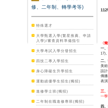
修、二年制、轉學考等)
1
特殊選才
大學甄選入學(繁星推薦、申請
入學)/審查資料準備指引
〈簡
一、
大學考試入學分發招生
17)
二、
四技二專入學招生
美術
設計
身心障礙生升學招生
傳播
表演
運動績優學生招生(獨招)
三、
進修學士班(獨招)
一學
二年制在職進修專班(獨招)
四、