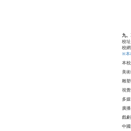
九、
校址
校網
※
本
本校總
美術
雕塑
視覺
多媒
廣播
戲劇
中國