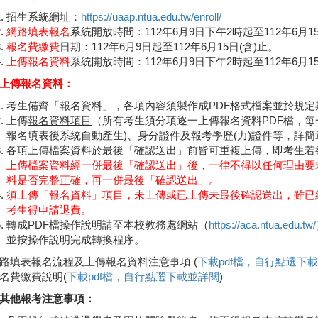
招生系統網址：
https://uaap.ntua.edu.tw/enroll/
網路填表報名
系統開放時間：112年6月9日下午2時起至112年6月1
報名費繳費
日期：112年6月9日起至112年6月15日(含)止。
上傳報名資料
系統開放時間：112年6月9日下午2時起至112年6月
上傳報名資料：
考生備齊「報名資料」，各項內容須製作成PDF格式檔案並於規
上傳
報名資料項目
（所有考生須分項逐一上傳報名資料PDF檔，每
報名填表後系統自動產生)、身分證件及報考學歷(力)證件等，詳簡章p
各項上傳檔案資料於最後「確認送出」前皆可重複上傳，即考生若
上傳檔案資料經一併最後「確認送出」後，一律不得以任何理由要
料是否完整正確，再一併最後「確認送出」。
須上傳「報名資料」項目，未上傳或已上傳未最後確認送出，雖已
考生得申請退費。
轉成PDF檔操作說明請至本校教務處網站（
https://aca.ntua.edu.tw/
並按操作說明完成轉換程序。
路填表報名流程及上傳報名資料注意事項 (
下載pdf檔，自行點選下
名費繳費說明(
下載pdf檔，自行點選下載並詳閱
)
其他報考注意事項：