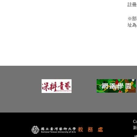
註冊
※部
址為
Co
新
總