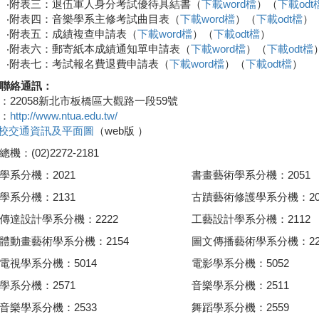
‧附表三：退伍軍人身分考試優待具結書（
下載word檔
）（
下載odt
‧附表四：音樂學系主修考試曲目表（
下載word檔
）（
下載odt檔
）
‧附表五：成績複查申請表（
下載word檔
）（
下載odt檔
）
‧附表六：郵寄紙本成績通知單申請表（
下載word檔
）（
下載odt檔
‧附表七：考試報名費退費申請表（
下載word檔
）（
下載odt檔
）
聯絡通訊：
：22058新北市板橋區大觀路一段59號
：
http://www.ntua.edu.tw/
校交通資訊及平面圖
（web版 ）
機：(02)2272-2181
學系分機：2021
書畫藝術學系分機：2051
學系分機：2131
古蹟藝術修護學系分機：20
傳達設計學系分機：2222
工藝設計學系分機：2112
體動畫藝術學系分機：2154
圖文傳播藝術學系分機：22
電視學系分機：5014
電影學系分機：5052
學系分機：2571
音樂學系分機：2511
音樂學系分機：2533
舞蹈學系分機：2559