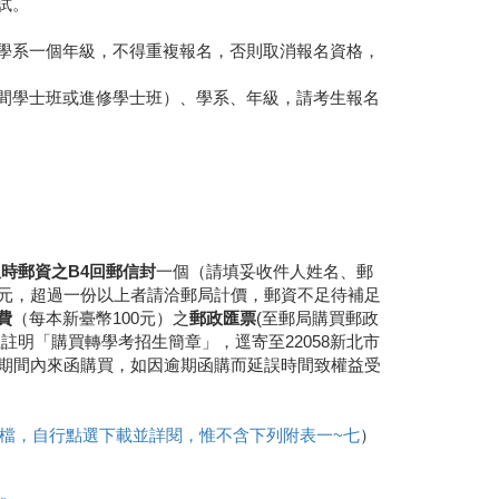
試。
學系一個年級，不得重複報名，否則取消報名資格，
間學士班或進修學士班）、學系、年級，請考生報名
時郵資之B4回郵信封
一個（請填妥收件人姓名、郵
3元，超過一份以上者請洽郵局計價，郵資不足待補足
費
（每本新臺幣100元）之
郵政匯票
(至郵局購買郵政
註明「購買轉學考招生簡章」，逕寄至22058新北市
定期間內來函購買，如因逾期函購而延誤時間致權益受
df檔，自行點選下載並詳閱，惟不含下列附表一~七
）