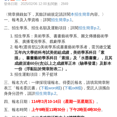
發佈日期 : 2025/02/06 12:00
點閱數 : 2849
〈簡章摘錄如下，其餘詳細規定請詳閱
本招生簡章
內容。〉
一、報考及入學資格：詳閱
招生簡章p.1
。
二、招生學系、招生名額及運動項目：詳閱
招生簡章p.2
。
招生學系：美術學系、書畫藝術學系、圖文傳播藝術學
系、廣播電視學系、戲劇學系
報考(選填登記)美術學系或書畫藝術學系者，需另繳交
近
五年內大學術科考試美術組成績，美術學系科目「素
描」、書畫藝術學系科目「素描」及「水墨書畫」，且其
成績須達60分(含)以上之成績單正本（驗畢發還）及影本
一份（浮黏貼於簡章附表二）。
招生運動項目：男子籃球
三、報名方式：一律採現場報名。得委託報名，請填寫簡章附
表三「報名委託書」(
下載word檔
) (
下載odt檔
)，受託人須攜自
身身分證件，請詳
招生簡章p.2
。
四、報名日期：
114年3月10-14日（星期一至星期五）
。
五、報名時間：
上午9時至11時30分；下午2時至4時30分
。