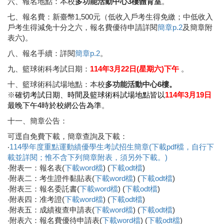
六、報名地點：本校
多功能活動中心3樓體育室
。
七、報名費：新臺幣1,500元（低收入戶考生得免繳；中低收入
戶考生得減免十分之六，報名費優待申請詳閱
簡章p.2
及簡章附
表六)。
八、報名手續：詳閱
簡章p.2
。
九、籃球術科考試日期：
114年3月22日(星期六)下午
。
十、籃球術科試場地點：本校
多功能活動中心6樓。
※
確切考試日期、時間及籃球術科試場地點皆以
114年3月19日
最晚下午4時於校網公告為準
。
十一、簡章公告：
可逕自免費下載，簡章查詢及下載：
‧
114學年度重點運動績優學生考試招生簡章(下載pdf檔，自行下
載並詳閱；惟不含下列簡章附表，須另外下載。)
‧附表一：報名表(
下載word檔
) (
下載odt檔
)
‧附表二：考生證件黏貼表(
下載word檔
) (
下載odt檔
)
‧附表三：報名委託書(
下載word檔
) (
下載odt檔
)
‧附表四：准考證(
下載word檔
) (
下載odt檔
)
‧附表五：成績複查申請表(
下載word檔
) (
下載odt檔
)
‧附表六：報名費優待申請表(
下載word檔
) (
下載odt檔
)