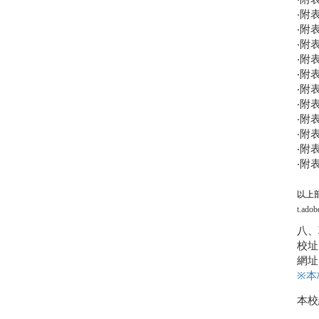
‧附
‧附
‧附
‧附
‧附
‧附
‧附
‧附
‧附
‧附
‧附
以上
t.adob
八、
校址
網址
※
本
本校總