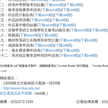
表二：持境外學歷報考切結書(
下載word檔
)(
下載odt檔
)
表三：報考資格審查申請表(
下載word檔
)(
下載odt檔
)
表四：作品照片黏貼表(
下載word檔
)(
下載odt檔
)
表五：作品說明清冊(
下載word檔
)(
下載odt檔
)
表六：作品著作權切結書(
下載word檔
)(
下載odt檔
)
表七：音樂學系碩士在職專班主修考試曲目表(
下載word檔
)(
下載odt檔
表八：推薦函(
下載word檔
)(
下載odt檔
)
表九：舞蹈學系碩士在職專班研究計畫(
下載word檔
)(
下載odt檔
)
表十：成績複查申請表(
下載word檔
)(
下載odt檔
)
表十一：報名費退費申請表(
下載word檔
)(
下載odt檔
)
表十二：系所指定審查資料領回申請表(
下載word檔
)(
下載odt檔
)
部分檔案為
檔案格式製作，相關檔案需以
程式開啟，
"pdf"
"Acrobat Reader"
"Acrobat Read
e.com/
聯絡通訊：
：22058新北市板橋區大觀路一段59號
：
http://www.ntua.edu.tw/
校交通資訊及平面圖
（web版 )
機：(02)2272-2181
註冊組傳真機：(02)29