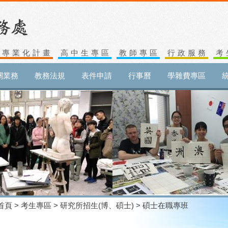
生專業化計畫
高中生專區
教師專區
行政服務
考
關業務
教務法規
表件申請
行事曆
學雜費專區
首頁
>
考生專區
>
研究所招生(博、碩士)
> 碩士在職專班