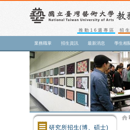
推動16週專區
招
業務職掌
招生資訊
最新消息
學生相
研究所招生(博、碩士)