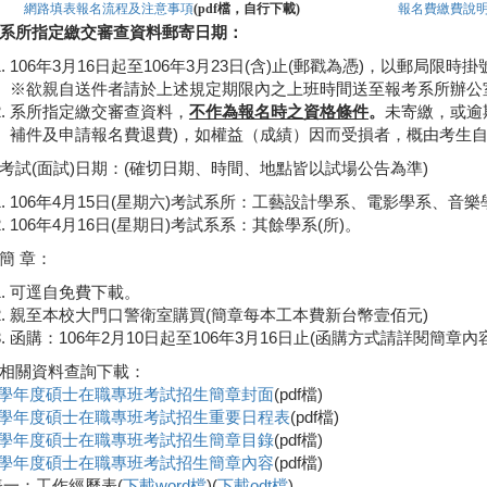
網路填表報名流程及注意事項
檔，自行下載
報名費
繳費說
(pdf
)
系所指定繳交審查資料郵寄日期：
106年3月16日起至106年3月23日(含)止(郵戳為憑)，以郵局限
※欲親自送件者請於上述規定期限內之上班時間送至報考系所辦公
系所指定繳交審查資料，
不作為報名時之資格條件
。
未寄繳，或逾
補件及申請報名費退費)，如權益（成績）因而受損者，概由考生
考試(面試)日期：(確切日期、時間、地點皆以試場公告為準)
106年4月15日(星期六)考試系所：工藝設計學系、電影學系、音
106年4月16日(星期日)考試系系：其餘學系(所)。
簡 章：
可逕自免費下載。
親至本校大門口警衛室購買(簡章每本工本費新台幣壹佰元)
函購：106年2月10日起至106年3月16日止(函購方式請詳閱簡章內容
相關資料查詢下載：
06學年度碩士在職專班考試招生簡章封面
(pdf檔)
06學年度碩士在職專班考試招生重要日程表
(pdf檔)
06學年度碩士在職專班考試招生簡章目錄
(pdf檔)
06學年度碩士在職專班考試招生簡章內容
(pdf檔)
表一：工作經歷表(
下載word檔
)(
下載odt檔
)