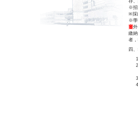
存、
※招
※採
※學
審
外
繳納
者，
四、