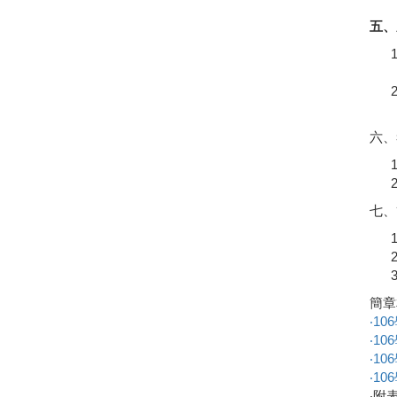
五、
六、
七、
簡章
‧1
‧1
‧1
‧1
‧附