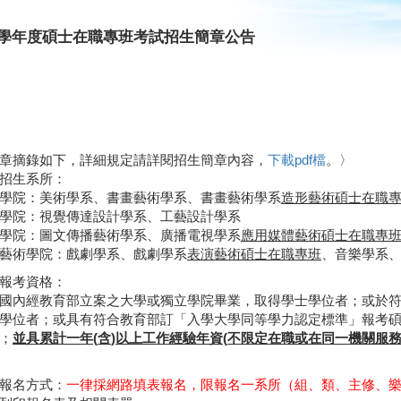
06學年度碩士在職專班考試招生簡章公告
章摘錄如下，詳細規定請詳閱招生簡章內容，
下載pdf檔
。〉
招生系所：
學院：美術學系、書畫藝術學系、書畫藝術學系
造形藝術碩士在職
學院：視覺傳達設計學系、工藝設計學系
學院：圖文傳播藝術學系、廣播電視學系
應用媒體藝術碩士在職專
藝術學院：戲劇學系、戲劇學系
表演藝術碩士在職專班
、音樂學系
報考資格：
國內經教育部立案之大學或獨立學院畢業，取得學士學位者；或於
學位者；或具有符合教育部訂「入學大學同等學力認定標準」報考
；
並具累計一年
(
含
)
以上工作經驗年資
(
不限定在職或在同一機關服
報名方式：
一律採網路填表報名，限報名一系所（組、類、主修、