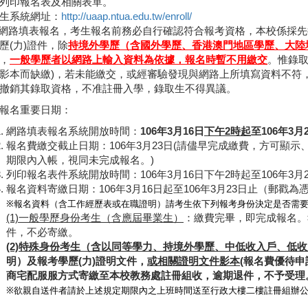
列印報名表及相關表單。
生系統網址：
http://uaap.ntua.edu.tw/enroll/
網路填表報名，考生報名前務必自行確認符合報考資格，本校係採先
歷(力)證件，除
持境外學歷（含國外學歷、香港澳門地區學歷、大陸
，
一般學歷者以網路上輸入資料為依據，報名時暫不用繳交
。惟錄取
影本而缺繳)，若未能繳交，或經審驗發現與網路上所填寫資料不符，
撤銷其錄取資格，不准註冊入學，錄取生不得異議。
報名重要日期：
網路填表報名系統開放時間：
106年3月16日
下午2時起
至106年3月
報名費繳交截止日期：106年3月23日(請儘早完成繳費，方可顯
期限內入帳，視同未完成報名。)
列印報名表件系統開放時間：106年3月16日下午2時起至106年3月
報名資料寄繳日期：106年3月16日起至106年3月23日止（郵戳為
※報名資料（含工作經歷表或在職證明）請考生依下列報考身份決定是否需
(1)一般學歷身份考生（含應屆畢業生）
：繳費完畢，即完成報名。
件，不必寄繳。
(2)特殊身份考生（含以同等學力、持境外學歷、中低收入戶、低
明）及報考學歷(力)證明文件，
或相關證明文件影本
(報名費優待申
商宅配服服方式寄繳至本校教務處註冊組收，逾期退件，不予受理
※欲
親自送件者請於上述規定期限內之上班時間送至行政大樓二樓註冊組辦