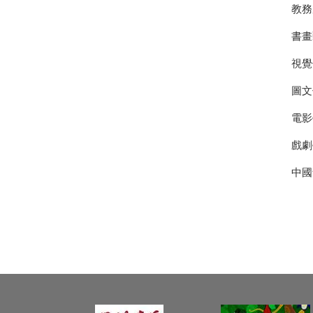
教務
書畫
視覺
圖文
電影
戲劇
中國