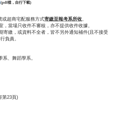
明
檔，自行下載
(pdf
)
時掛號或超商宅配服務方式
寄繳至報考系所收
。
室，當場只收件不審核，亦不提供收件收據。
期寄繳，或資料不全者，皆不另外通知補件(且不接受
自行負責。
樂學系、舞蹈學系。
第23頁)