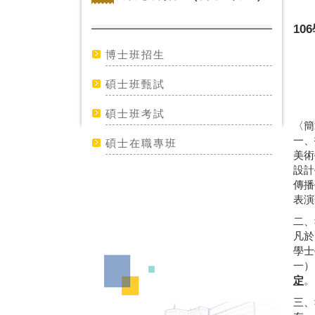
1
博士班招生
碩士班甄試
碩士班考試
〈簡
一、
碩士在職專班
美術
設計
傳播
表演
二、
凡於
學士
一）
定
。
三、