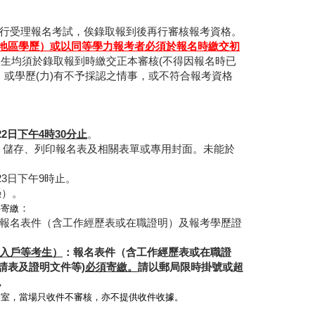
行受理報名考試，俟錄取報到後再行審核報考資格。
地區學歷）或以同等學力報考者必須於報名時繳交初
生均須於錄取報到時繳交正本審核(不得因報名時已
或學歷(力)有不予採認之情事，或不符合報考資格
22日
下午4時30分止
。
示、儲存、列印報名表及相關表單或專用封面。未能於
23日下午9時止。
憑）。
要寄繳
：
報名表件（含工作經歷表或在職證明）及報考學歷證
收入戶等考生）
：報名表件（含工作經歷表或在職證
請表及證明文件等)
必須寄繳。
請以郵局限時掛號或超
。
公室，當場只收件不審核，亦不提供收件收據。