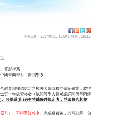
發佈日期 : 2017/01/26 16:50
點閱數 : 19212
專班
班
、電影學系
、中國音樂學系、舞蹈學系
符合教育部採認規定之境外大學或獨立學院畢業，取得
碩士班一年級資格者（以同等學力報考請詳閱簡章附錄
務
)
。各學系
(
所
)
另有特殊條件規定者，並須符合其規
樂器別），不得重複報名
。完成繳費後，方可顯示、儲