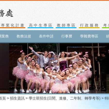
生專業化計畫
高中生專區
教師專區
行政服務
考
關業務
教務法規
表件申請
行事曆
學雜費專區
首頁
>
招生資訊
>
學士班招生(日間、進修、二年制、轉學考等)
> 