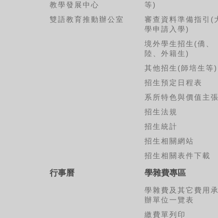
教學發展中心
等)
雙語教育推動辦公室
審查資料準備指引(
學申請入學)
境外學生招生(僑、
陸、外籍生)
其他招生(師培生等)
招生預定日程表
系所特色與價值主
招生法規
招生統計
招生相關網站
招生相關表件下載
行事曆
學雜費專區
學雜費及其它費用
辦單位一覽表
繳費單列印