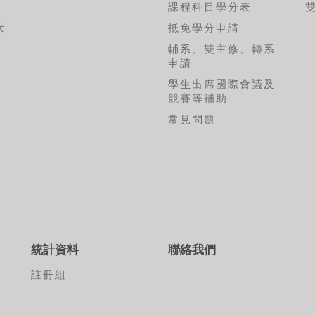
課程科目學分表
大
抵免學分申請
輔系、雙主修、轉系
申請
學生出席國際會議及
競賽等補助
常見問題
張
統計資料
聯絡我們
承
註冊組