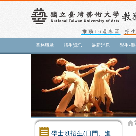
推動16週專區
招
業務職掌
招生資訊
最新消息
學生相
學士班招生(日間、進