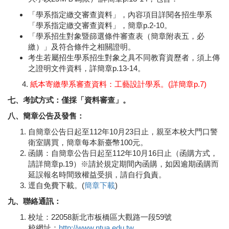
「學系指定繳交審查資料」，內容項目詳閱各招生學系
「學系指定繳交審查資料」，簡章p.2-10。
「學系招生對象暨篩選條件審查表（簡章附表五，必
繳）」及符合條件之相關證明。
考生若屬招生學系招生對象之具不同教育資歷者，須上傳
之證明文件資料，詳簡章p.13-14。
4.
紙本寄繳學系審查資料：工藝設計學系。(詳簡章p.7)
七、考試方式：僅採
「資料審查」。
八、簡章公告及發售：
自簡章公告日起至112年10月23日止，親至本校大門口警
衛室購買，簡章每本新臺幣100元。
函購：自簡章公告日起至112年10月16日止（函購方式，
請詳簡章p.19）※請於規定期間內函購，如因逾期函購而
延誤報名時間致權益受損，請自行負責。
逕自免費下載。(
簡章下載
)
九、聯絡通訊：
校址：22058新北市板橋區大觀路一段59號
校網址：
http://www.ntua.edu.tw