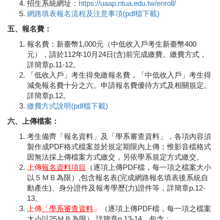
招生系統網址：
https://uaap.ntua.edu.tw/enroll/
網路填表報名流程及注意事項(pdf檔下載)
五、報名費：
報名費：新臺幣1,000元（中低收入戶考生新臺幣400
元），請於112年10月24日(含)前完成繳費。繳費方式，
詳簡章p.11-12。
「低收入戶」考生得免繳報名費，「中低收入戶」考生得
減免報名費十分之六。申請報名費優待方式及相關規定。
詳簡章p.12。
繳費方式說明(pdf檔下載)
六、上傳檔案：
考生備齊「報名資料」及「學系審查資料」，各項內容須
製作成PDF格式檔案並於規定期限內上傳；惟影音檔格式
因無法採上傳檔案方式繳交，另依學系規定方式繳交。
上傳
報名資料項目
（逐項上傳PDF檔，每一項之檔案大小
以５ＭＢ為限）,包含報名表(完成網路報名填表後系統自
動產生)、身分證件及報考學歷(力)證件等，詳簡章p.12-
13。
上傳
「學系審查資料
」
（逐項上傳PDF檔，每一項之檔案
大小以25ＭＢ為限）,詳簡章p.13-14，包含：