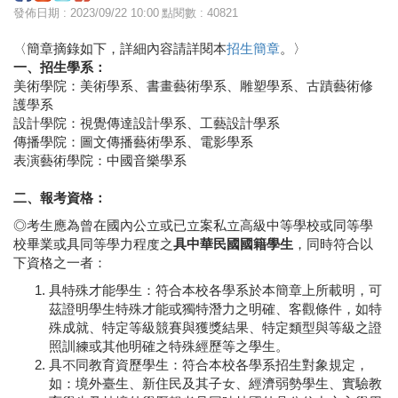
發佈日期 : 2023/09/22 10:00
點閱數 : 40821
〈簡章摘錄如下，詳細內容請詳閱本
招生簡章
。〉
一、招生學系：
美術學院：美術學系、書畫藝術學系、雕塑學系、古蹟藝術修
護學系
設計學院：視覺傳達設計學系、工藝設計學系
傳播學院：圖文傳播藝術學系、電影學系
表演藝術學院：中國音樂學系
二、報考資格：
◎考生應為曾在國內公立或已立案私立高級中等學校或同等學
校畢業或具同等學力程度之
具中華民國國籍學生
，同時符合以
下資格之一者：
具特殊才能學生：符合本校各學系於本簡章上所載明，可
茲證明學生特殊才能或獨特潛力之明確、客觀條件，如特
殊成就、特定等級競賽與獲獎結果、特定類型與等級之證
照訓練或其他明確之特殊經歷等之學生。
具不同教育資歷學生：符合本校各學系招生對象規定，
如：境外臺生、新住民及其子女、經濟弱勢學生、實驗教