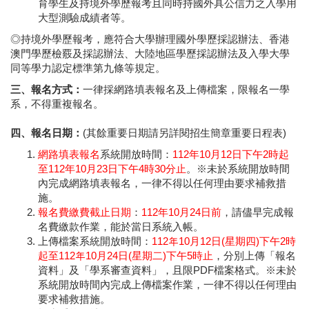
育學生及持境外學歷報考且同時持國外具公信力之入學用
大型測驗成績者等。
◎持境外學歷報考，應符合大學辦理國外學歷採認辦法、香港
澳門學歷檢覈及採認辦法、大陸地區學歷採認辦法及入學大學
同等學力認定標準第九條等規定。
三、報名方式：
一律採網路填表報名及上傳檔案，限報名一學
系，不得重複報名。
四、報名日期：
(其餘重要日期請另詳閱招生簡章重要日程表)
網路填表報名
系統開放時間：
112年10月12日下午2時起
至112年10月23日下午4時30分止
。※未於系統開放時間
內完成網路填表報名，一律不得以任何理由要求補救措
施。
報名費繳費截止日期
：
112年10月24日前
，請儘早完成報
名費繳款作業，能於當日系統入帳。
上傳檔案系統開放時間：
112年10月12日(星期四)下午2時
起至112年10月24日(星期二)下午5時止
，分別上傳「報名
資料」及「學系審查資料」，且限PDF檔案格式。※未於
系統開放時間內完成上傳檔案作業，一律不得以任何理由
要求補救措施。