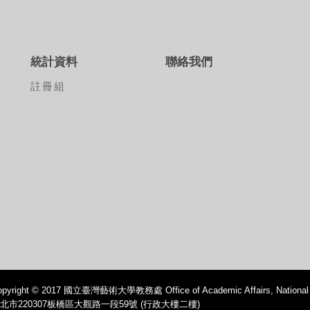
統計資料
聯絡我們
承
註冊組
標
pyright © 2017 國立臺灣藝術大學教務處 Office of Academic Affairs, National Ta
北市220307板橋區大觀路一段59號 (行政大樓二樓)