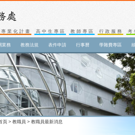
生專業化計畫
高中生專區
教師專區
行政服務
考
關業務
教務法規
表件申請
行事曆
學雜費專區
首頁
>
教職員
> 教職員最新消息