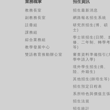
業務職掌
招生資訊
教務長室
招生最新消息
副教務長室
網路報名招生系統
註冊組
研究所招生(博、碩
士)
課務組
學士班招生(日間、
綜合業務組
修、二年制、轉學
教學發展中心
等)
雙語教育推動辦公室
審查資料準備指引(
學申請入學)
境外學生招生(僑、
陸、外籍生)
其他招生(師培生等)
招生預定日程表
系所特色與價值主
招生法規
招生統計