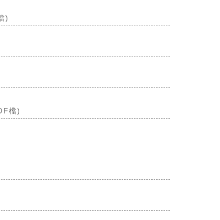
檔)
F檔)