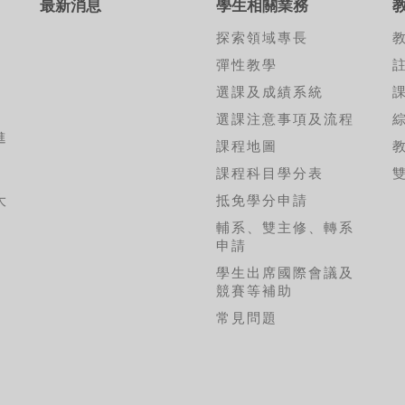
最新消息
學生相關業務
探索領域專長
彈性教學
選課及成績系統
選課注意事項及流程
進
課程地圖
考
課程科目學分表
大
抵免學分申請
輔系、雙主修、轉系
申請
學生出席國際會議及
競賽等補助
常見問題
張