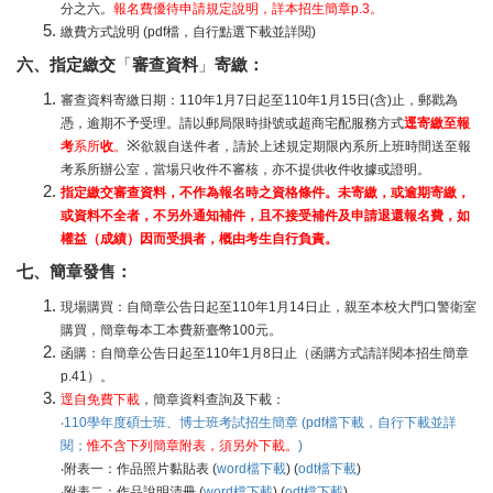
分之六。
報名費優待申請規定說明，詳本招生簡章p.3。
繳費方式說明 (pdf檔，自行點選下載並詳閱)
六、指定繳交
「
審查資料
」
寄繳：
審查資料寄繳日期：110年1月7日起至110年1月15日(含)止，郵戳為
憑，逾期不予受理。請以郵局限時掛號或超商宅配服務方式
逕寄繳至報
※
考
系所
收
。
欲親自送件者，請於上述規定期限內系所上班時間送至報
考系所辦公室，當場只收件不審核，亦不提供收件收據或證明。
指定繳交審查資料，不作為報名時之資格條件。未寄繳，或逾期寄繳，
或資料不全者，不另外通知補件，且不接受補件及申請退還報名費，如
權益（成績）因而受損者，概由考生自行負責。
七、簡章發售：
現場購買：自簡章公告日起至110年1月14日止，親至本校大門口警衛室
購買，簡章每本工本費新臺幣100元。
函購：自簡章公告日起至110年1月8日止（函購方式請詳閱本招生簡章
p.41）。
逕自免費下載
，簡章資料查詢及下載：
‧110學年度碩士班、博士班考試招生簡章 (pdf檔下載，自行下載並詳
閱；
惟不含下列簡章附表，須另外下載。
)
‧附表一：作品照片黏貼表 (
word檔下載
) (
odt檔下載
)
‧附表二：作品說明清冊 (
word檔下載
) (
odt檔下載
)