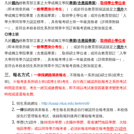
凡於
國內
經教育部立案之大學或獨立學院
畢業(含應屆畢業
)，
取得學士學位者
」
（
即本簡章所稱
「
一般學歷身分
考生
）
；
或於符合教育部採認規定之
境外
大
學或獨立學院畢業（含應屆畢業），取得學士學位者；或符合教育部頒訂「入
學大學同等學力認定標準」，具有報考碩士班一年級資格者（詳簡章附錄
一）。並符合本校各招生系所於簡章中另訂有
報考資格之附加規定者。
◎
博士班
凡於
國內
經教育部立案之大學或獨立學院
畢業(含應屆畢業
)，
取得碩士學位者
」
（
即本簡章所稱
「
一般學歷身分
考生
）；
或於符合教育部採認規定之
境外
大
學或獨立學院畢業（含應屆畢業），取得碩士學位者；或符合教育部訂「入學
大學同等學力認定標準」，具有報考博士班一年級資格者（詳簡章附錄一）。
並符合本校各招生系所於簡章中另訂有報考資格之附加規定者。
三、報名方式：
一律採網路填表報名
，不限報名一系所(組)碩士班(或博士
班)。
※報考多系所碩士班(或博士班)考生，自行
再三確認所欲報考之系所考試
時間是否衝堂。
考生一經完成繳費報名，即不得以考試衝堂因素要求變更考試
時程或退還報名費。
招生系統網址：
http://uaap.ntua.edu.tw/enroll/
一律
採網路填表報名，考生報名前務必自行確認符合報考資格，本校係
採先行受理報名考試，俟錄取報到後再行審核報考資格。
學歷(力)證件，除
持境外學歷（含國外學歷、香港澳門地區學歷、大陸
地區學歷）或以同等學力報考者，必須於報名時繳交報考
學歷(力)證件