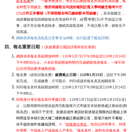
影本初審
外，
「一般學歷身分」考生先以網路報名所填資料為依據，報
名時暫不用繳交。
惟所有錄取生均須於報到註冊入學時繳交報考
學歷
(力)證
件正本審核（不得因報名時已繳納影本而缺繳），
若未能繳交，
有
或經審驗發現與網路報名所填資料不符，或
學歷(力)不予採認之情
事，或不符合報考資格者，撤銷其錄取資格，不准註冊入學，錄取生不
得異議。
網路填表報名流程及注意事項 (pdf檔，自行點選下載並詳閱)
四、報名重要日期：
(其餘重要日期請詳閱本招生簡章)
網路填表報名系統開放時間：110年1月7日下午2時起至110年1月14日
下午4時30分止。※未於系統開放時間內完成網路填表報名，一律不得
以任何理由要求補救措施。
報名費（或初試報名費）
繳費截止日期：110年1月15日
，請於下午3時
前完成。〈完成繳費，方可顯示、列印或儲存報名表及相關表單。〉
列印報名表件系統開放時間：110年1月7日下午2時起至110年1月14日
下午9時止。
特殊身分考生報名表件寄繳日期
：110年1月7日起至110年1月15日(含)
止，以郵局限時掛號或超商宅配服務方式寄繳至本校教務處註冊組收(郵
戳為憑)，逾期不予受理。
欲親自送件者請於前述規定期限內註冊組上班
時間送至本校行政大樓二樓教務處註冊組辦公室，當場只收件不審核，
亦不提供收件收據或證明。
※「
特殊身分考生
」包含以同等學力、持境
外學歷、中低收入戶或低收入戶考生;「報名表件」資料包含報名表、學