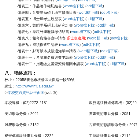
‧附表三：作品著作權切結書 (
word檔下載
) (
odt檔下載
)
‧附表四：音樂學系碩士班主修曲目表 (
word檔下載
) (
odt檔下載
)
‧附表五：博士班考生履歷表 (
word檔下載
) (
odt檔下載
)
‧附表六：舞蹈學系碩士班研究計畫 (
word檔下載
) (
odt檔下載
)
‧附表七：持境外學歷報考切結書 (
word檔下載
) (
odt檔下載
)
‧附表八：報考資格審查申請表
(碩士班適用)
(
word檔下載
) (
odt檔下載
)
‧附表九：成績複查申請表 (
word檔下載
) (
odt檔下載
)
‧附表十：郵寄紙本成績通知單申請表 (
word檔下載
) (
odt檔下載
)
‧附表十一：考試報名費退費申請表 (
word檔下載
) (
odt檔下載
)
‧附表十二：指定繳交審查資料領回申請表 (
word檔下載
) (
odt檔下載
)
八、聯絡通訊：
校址：22058新北市板橋區大觀路一段59號
網址：
http://www.ntua.edu.tw/
※
本校交通資訊及平面圖
(web版)
本校總機：(02)2272-2181
教務處註冊組傳真機：(02)296
美術學系分機：2021
書畫藝術學系分機：2051
雕塑學系分機：2132
古蹟藝術修護學系分機：2073
視覺傳達設計學系分機：2222
工藝設計學系分機：2112