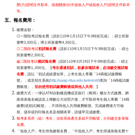
歷(力)證明文件影本、或相關身分(中低收入戶或低收入戶)證明文件影本
等。
五、報名費用：
繳費金額：
◎一階段考試報名費（請於110年1月15日下午3時前完成）：碩士班新
臺幣3,300元；博士班新臺幣4,300元。
◎二階段考試
初試報名費
（請於110年1月15日下午3時前完成）：碩士
班新臺幣2,300元。
◎
二階段考試
複試報名費
（請於110年3月19日下午3時前完成）：碩士
班新臺幣1,.000元。【
考生通過初試，欲參加複試者，必須繳交複試報
名費．
請以「初試成績通知單」上考生個人專屬「14碼複試繳費帳
號」，或至招生系統(
http://uaap.ntua.edu.tw/enroll/
)查詢「14碼複試繳
費帳號」，
切勿使用初試繳費帳號或與他人共用
。】
繳費方式：一律以ATM自動櫃員機或至銀行（郵局）櫃台方式繳費。網
路填表報名確認並上傳數位大頭照片後，才可取得考生個人專屬「14碼
繳費(或初試)帳號」，不得與他人共用繳費帳號。完成繳費後方可檢
視、儲存或列印報名表及相關表單，請儘早完成繳費。
報考多系所（組）考生，須依系統產生多組不同帳號，分別繳交多筆報
名費。
「低收入戶」考生得免繳報名費，「中低收入戶」考生得減免報名費十