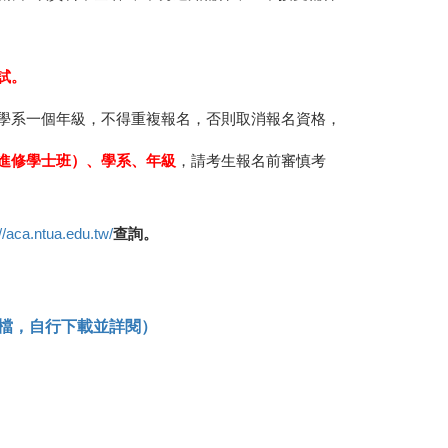
試。
學系一個年級，不得重複報名，否則取消報名資格，
進修學士班）、學系、年級
，請考生報名前審慎考
//aca.ntua.edu.tw/
查詢。
f檔，自行下載並詳閱）