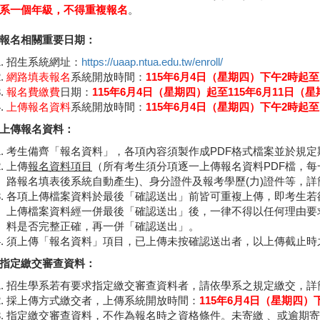
系一個年級，不得重複報名
。
報名相關重要日期：
招生系統網址：
https://uaap.ntua.edu.tw/enroll/
網路填表報名
系統開放時間：
115年6月4日（星期四）下午2時起至
報名費繳費
日期：
115年6月4日（星期四）起至115年6月11日（
上傳報名資料
系統開放時間：
115年6月4日（星期四）下午2時起至
上傳報名資料：
考生備齊「報名資料」，各項內容須製作成PDF格式檔案並於規
上傳
報名資料項目
（所有考生須分項逐一上傳報名資料PDF檔，每一
路報名填表後系統自動產生)、身分證件及報考學歷(力)證件等，詳簡章p
各項上傳檔案資料於最後「確認送出」前皆可重複上傳，即考生若
上傳檔案資料經一併最後「確認送出」後，一律不得以任何理由要
料是否完整正確，再一併「確認送出」。
須上傳「報名資料」項目，已上傳未按確認送出者，以上傳截止時
指定繳交審查資料：
招生學系若有要求指定繳交審查資料者，請依學系之規定繳交，詳簡章p
採上傳方式繳交者，上傳系統開放時間：
115年6月4日（星期四）
指定繳交審查資料，不作為報名時之資格條件。未寄繳 、或逾期寄