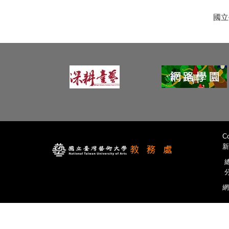
國立
Co
新
總
分
網