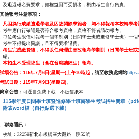
及退還報名費要求，如權益因而受損者，概由考生自行負責。
其他報考注意事項：
凡因操行成績遭退學者及因故開除學籍者，均不得報考本校轉學考
考生應自行確認是否符合報考資格，資格不符者請勿報考。
每位考生限僅可報考一個學制別（日間學士班或進修學士班）一個
考生不得提出異議，且不得要求退費。
考生完成繳費後，不得以任何理由更改報考學制別（日間學士班或
慮。
本招生不受理陸生（含在台就讀陸生）報考。
試場公告：115年7月6日(星期一)上午10時起
，請至教務處網站
https:
考試日期：115年7月9日(星期四)
。
簡章公告：
可逕自免費下載，不販售紙本。
115學年度日間學士班暨進修學士班轉學生考試招生簡章（pd
附表word檔（自行點選下載）
、聯絡通訊：
校址：22058新北市板橋區大觀路一段59號