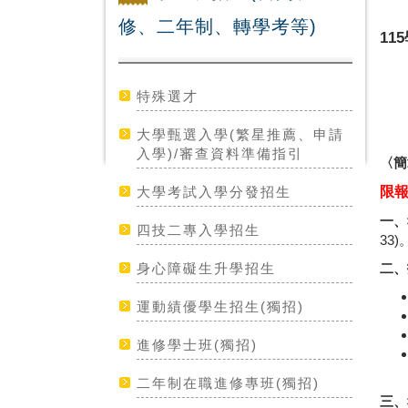
修、二年制、轉學考等)
1
特殊選才
大學甄選入學(繁星推薦、申請
入學)/審查資料準備指引
〈簡
大學考試入學分發招生
限
一、
四技二專入學招生
33
身心障礙生升學招生
二、
運動績優學生招生(獨招)
進修學士班(獨招)
二年制在職進修專班(獨招)
三、