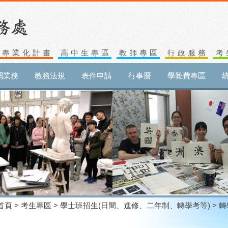
生專業化計畫
高中生專區
教師專區
行政服務
考
關業務
教務法規
表件申請
行事曆
學雜費專區
首頁
>
考生專區
>
學士班招生(日間、進修、二年制、轉學考等)
> 