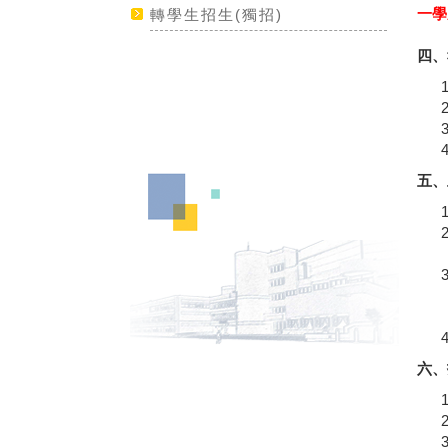
一學
轉學生招生(獨招)
四、
五、
六、