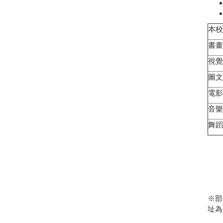
本校總
書畫
視覺
圖文
電影
音樂
舞蹈
※部
址為