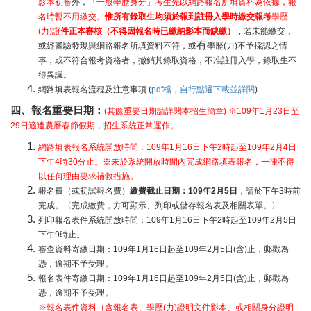
影本初審
外，
「一般學歷身分」考生先以網路報名所填資料為依據，報
名時暫不用繳交。
惟所有錄取生均須於報到註冊入學時繳交報考
學歷
(力)證
件正本審核（不得因報名時已繳納影本而缺繳），
若未能繳交，
有
或經審驗發現與網路報名所填資料不符，或
學歷(力)不予採認之情
事，或不符合報考資格者，撤銷其錄取資格，不准註冊入學，錄取生不
得異議。
網路填表報名流程及注意事項 (
pdf檔，自行點選下載並詳閱
)
四、報名重要日期：
(其餘重要日期請詳閱本招生簡章) ※109年1月23日至
29日適逢農曆春節假期，招生系統正常運作。
網路填表報名系統開放時間：109年1月16日下午2時起至109年2月4日
下午4時30分止。※未於系統開放時間內完成網路填表報名，一律不得
以任何理由要求補救措施。
報名費（或初試報名費）
繳費截止日期：109年2月5日
，請於下午3時前
完成。〈完成繳費，方可顯示、列印或儲存報名表及相關表單。〉
列印報名表件系統開放時間：109年1月16日下午2時起至109年2月5日
下午9時止。
審查資料寄繳日期：109年1月16日起至109年2月5日(含)止，郵戳為
憑，逾期不予受理。
報名表件寄繳日期：109年1月16日起至109年2月5日(含)止，郵戳為
憑，逾期不予受理。
※報名表件資料（含報名表、學歷(力)證明文件影本、或相關身分證明