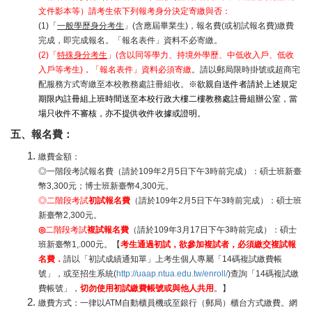
文件影本等）請考生依下列報考身分決定寄繳與否：
(1)「
一般學歷身分考生
」(含應屆畢業生)，報名費(或初試報名費)繳費
完成，即完成報名。「報名表件」資料不必寄繳。
(2)「
特殊身分考生
」(含以同等學力、持境外學歷、中低收入戶、低收
入戶等考生)，
「報名表件」資料必須寄繳
。請以郵局限時掛號或超商宅
配服務方式寄繳至本校教務處註冊組收。
※欲親自送件者請於上述規定
期限內註冊組上班時間送至本校行政大樓二樓教務處註冊組辦公室，當
場只收件不審核，亦不提供收件收據或證明。
五、報名費：
繳費金額：
◎一階段考試報名費（請於109年2月5日下午3時前完成）：碩士班新臺
幣3,300元；博士班新臺幣4,300元。
◎二階段考試
初試報名費
（請於109年2月5日下午3時前完成）：碩士班
新臺幣2,300元。
◎
二階段考試
複試報名費
（請於109年3月17日下午3時前完成）：碩士
班新臺幣1,.000元。【
考生通過初試，欲參加複試者，必須繳交複試報
名費．
請以「初試成績通知單」上考生個人專屬「14碼複試繳費帳
號」，或至招生系統(
http://uaap.ntua.edu.tw/enroll/
)查詢「14碼複試繳
費帳號」，
切勿使用初試繳費帳號或與他人共用
。】
繳費方式：一律以ATM自動櫃員機或至銀行（郵局）櫃台方式繳費。網