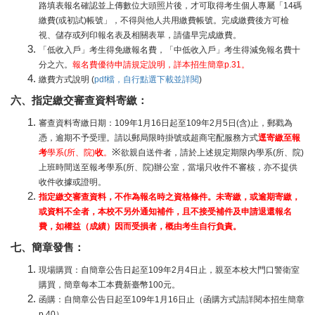
路填表報名確認並上傳數位大頭照片後，才可取得考生個人專屬「14碼
繳費(或初試)帳號」，不得與他人共用繳費帳號。完成繳費後方可檢
視、儲存或列印報名表及相關表單，請儘早完成繳費。
「低收入戶」考生得免繳報名費，「中低收入戶」考生得減免報名費十
分之六。
報名費優待申請規定說明，詳本招生簡章p.31。
繳費方式說明 (
pdf檔，自行點選下載並詳閱
)
六、指定繳交審查資料寄繳：
審查資料寄繳日期：109年1月16日起至109年2月5日(含)止，郵戳為
憑，逾期不予受理。請以郵局限時掛號或超商宅配服務方式
逕寄繳至報
※
考
學系(所、院)
收
。
欲親自送件者，請於上述規定期限內學系(所、院)
上班時間送至報考學系(所、院)辦公室，當場只收件不審核，亦不提供
收件收據或證明。
指定繳交審查資料，不作為報名時之資格條件。未寄繳，或逾期寄繳，
或資料不全者，本校不另外通知補件，且不接受補件及申請退還報名
費，如權益（成績）因而受損者，概由考生自行負責。
七、簡章發售：
現場購買：自簡章公告日起至109年2月4日止，親至本校大門口警衛室
購買，簡章每本工本費新臺幣100元。
函購：自簡章公告日起至109年1月16日止（函購方式請詳閱本招生簡章
p.40）。