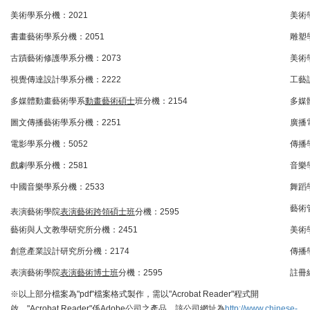
美術學系分機：2021
美術
書畫藝術學系分機：2051
雕塑
古蹟藝術修護學系分機：2073
美術
視覺傳達設計學系分機：2222
工藝
多媒體動畫藝術學系
動畫藝術碩士
班分機：2154
多媒
圖文傳播藝術學系分機：2251
廣播
電影學系分機：5052
傳播
戲劇學系分機：2581
音樂
中國音樂學系分機：2533
舞蹈
藝術
表演藝術學院
表演藝術跨領碩士班
分機：2595
藝術與人文教學研究所分機：2451
美術
創意產業設計研究所分機：2174
傳播
表演藝術學院
表演藝術博士班
分機：2595
註冊組
※以上部分檔案為"pdf"檔案格式製作，需以"Acrobat Reader"程式開
啟，"Acrobat Reader"係Adobe公司之產品，該公司網址為
http://www.chinese-