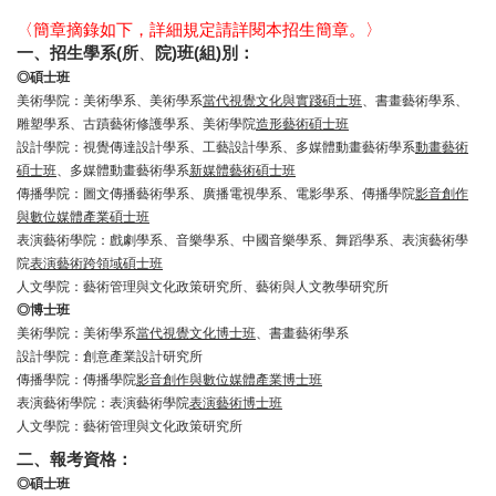
〈簡章摘錄如下，詳細規定請詳閱本招生簡章。〉
一、招生學系(所
、
院)班(組)別：
◎
碩士班
美術學院：美術學系、美術學系
當代視覺文化與實踐碩士班
、書畫藝術學系、
雕塑學系、古蹟藝術修護學系、美術學院
造形藝術碩士班
設計學院：視覺傳達設計學系、工藝設計學系、多媒體動畫藝術學系
動畫藝術
碩士班
、多媒體動畫藝術學系
新媒體藝術碩士班
傳播學院：圖文傳播藝術學系、廣播電視學系、電影學系、傳播學院
影音創作
與數位媒體產業碩士班
表演藝術學院：戲劇學系、音樂學系、中國音樂學系、舞蹈學系、表演藝術學
院
表演藝術跨領域碩士班
人文學院：藝術管理與文化政策研究所、藝術與人文教學研究所
◎
博士班
美術學院：美術學系
當代視覺文化博士班
、書畫藝術學系
設計學院：創意產業設計研究所
傳播學院：傳播學院
影音創作與數位媒體產業博士班
表演藝術學院：表演藝術學院
表演藝術博士班
人文學院：藝術管理與文化政策研究所
二、報考資格：
◎
碩士班