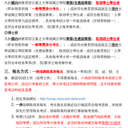
凡於
國內
經教育部立案之大學或獨立學院
畢業(含應屆畢業
)，
取得學士學位者
」
（
即本簡章所稱
「
一般學歷身分
考生
）
；
或於符合教育部採認規定之
境外
大
學或獨立學院畢業（含應屆畢業），取得學士學位者；或符合教育部訂「入學
大學同等學力認定標準」，具有報考碩士班一年級資格者（詳簡章附錄一）。
、
並符合本校各招生學系(所
院)要求之報考條件者。
◎
博士班
凡於
國內
經教育部立案之大學或獨立學院
畢業(含應屆畢業
)，
取得碩士學位者
」
（
即本簡章所稱
「
一般學歷身分
考生
）；
或於符合教育部採認規定之
境外
大
學或獨立學院畢業（含應屆畢業），取得碩士學位者；或符合教育部訂「入學
大學同等學力認定標準」，具有報考博士班一年級資格者（詳簡章附錄一）。
並符合本校各學系(所、院)要求之報考條件者。
三、報名方式：
一律採網路填表報名
，限報名一學系(所、院、組、類、主
修、樂器別)碩士班（或博士班），不得重複報名。
※倘若同時報考本校碩士班
及博士班，請自行考量碩士班、博士班考試日期時間衝突問題，且不得要求變
更考試時程及退費 。
招生系統網址：
http://uaap.ntua.edu.tw/enroll/
一律
採網路填表報名，考生報名前務必自行確認符合報考資格，本校係
採先行受理報名考試，俟錄取報到後再行審核報考資格。
學歷(力)證件，除
持境外學歷（含國外學歷、香港澳門地區學歷、大陸
地區學歷）或以同等學力報考者，必須於報名時繳交報考
學歷(力)證件