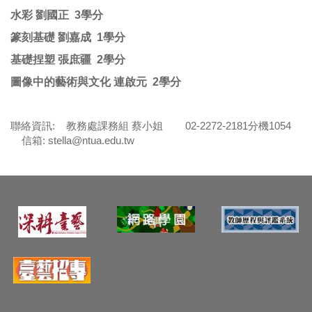
水彩 劉國正 3學分
篆刻基礎 劉嘉成 1學分
基礎捏塑 張庶疆 2學分
圖像中的藝術與文化 連啟元 2學分
聯絡資訊: 教務處課務組 蔡小姐 02-2272-2181分機1054
信箱:
stella@ntua.edu.tw