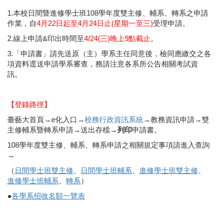
1.本校日間暨進修學士班108學年度雙主修、輔系、轉系之申請
作業，自
4月22日起至4月24日止(星期一至三)
受理申請。
2.線上申請&印出時間至
4/24(三)晚上9點截止
。
3.「申請書」請先送原（主）學系主任同意後，檢同應繳交之各
項資料逕送申請學系審查，務請注意各系所公告相關考試資
訊。
【登錄路徑】
臺藝大首頁→e化入口→
校務行政資訊系統
→教務資訊申請→雙
主修輔系暨轉系申請→送出存檔→
列印
申請書。
108學年度雙主修、輔系、轉系申請之相關規定事項請進入查詢
→
（
日間學士班雙主修
、
日間學士班輔系
、
進修學士班雙主修
、
進修學士班輔系
、
轉系
）
●
各學系招收名額一覽表