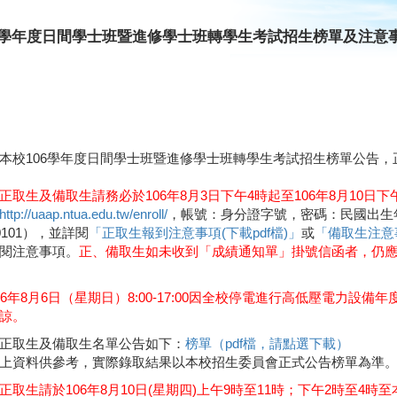
06學年度日間學士班暨進修學士班轉學生考試招生榜單及注意
本校106學年度日間學士班暨進修學士班轉學生考試招生榜單公告，正
正取生及備取生請務必於106年8月3日下午4時起至106年8月10
http://uaap.ntua.edu.tw/enroll/
，帳號：身分證字號，密碼：民國出生年
70101），並詳閱
「正取生報到注意事項(下載pdf檔)」
或
「備取生注意事
閱注意事項。
正、備取生如未收到「成績通知單」掛號信函者，仍
06年8月6日（星期日）8:00-17:00因全校停電進行高低壓電力
諒。
正取生及備取生名單公告如下：
榜單（pdf檔，請點選下載）
上資料供參考，實際錄取結果以本校招生委員會正式公告榜單為準
正取生請於106年8月10日(星期四)上午9時至11時；下午2時至