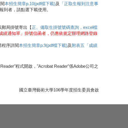
詳閱
本招生簡章p.10(pdf檔下載)
及
「正取生報到注意事
場報到者，請點選下載使用。
以郵局掛號寄出【
正、備取生掛號號碼查詢，excel檔
成績通知單」掛號信函者，仍應依規定辦理網路登錄
請程序詳閱
本招生簡章p.9(pdf檔下載)
及
附表五「成績
er"程式開啟，"Acrobat Reader"係Adobe公司之
國立臺灣藝術大學106學年度招生委員會啟