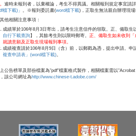
。
逾時未報到者，以棄權論，考生不得異議。相關報到規定事宜請
pdf檔下載)」
。※報到委託書(
word檔下載
)，正取生無法親自辦理現
其他相關注意事項：
成績單於106年8月3日寄出，請考生注意信件的領取。正、備取生
自行下載查詢
】，其餘考生則以限時郵寄。
正、備取生如未收到「
就讀意願及正取生現場報到事項。
成績複查請於106年8月9日（含）前，以郵戳為憑，提出申請。申
複查申請表」(word檔下載)
。
上公告榜單及部份檔案為"pdf"檔案格式製作，相關檔案需以"Acrobat Read
，該公司網址為
http://www.chinese-t.adobe.com/