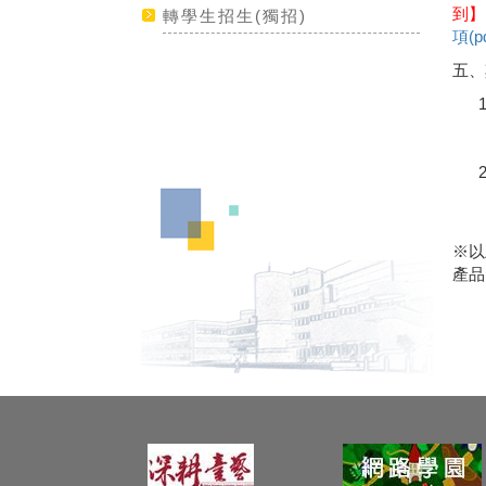
到】
轉學生招生(獨招)
項(
五、
※以
產品