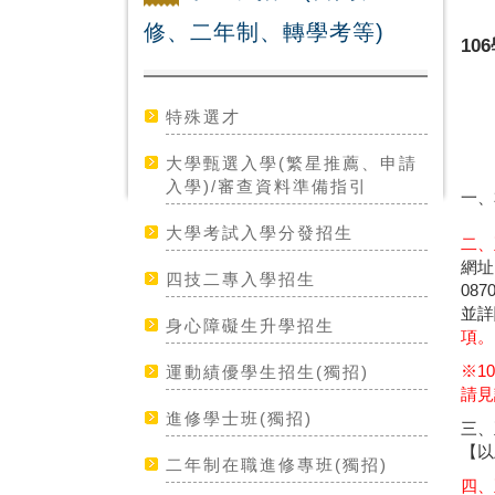
修、二年制、轉學考等)
1
特殊選才
大學甄選入學(繁星推薦、申請
入學)/審查資料準備指引
一、
大學考試入學分發招生
二、
網址
四技二專入學招生
08
並詳
身心障礙生升學招生
項。
※1
運動績優學生招生(獨招)
請見
進修學士班(獨招)
三、
【以
二年制在職進修專班(獨招)
四、