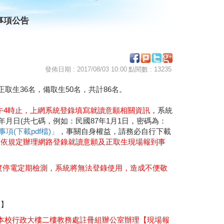
事項公告
發佈日期 : 2017/08/03 10:00
點閱數 : 13235
取生36名，備取生50名，共計86名。
日下午4時止，上網系統登錄填寫就讀意願相關資訊
，系統
月日(共七碼，例如：民國87年1月1日，密碼為：
項(下載pdf檔)」
，事關自身權益，請務必自行下載
應依規定辦理網路登錄就讀意願及正取生現場報到事
設備年度停電定期檢測，系統將無法登錄使用，造成不便敬
。】
4時至本校行政大樓二樓教務處註冊組辦公室辦理【現場報