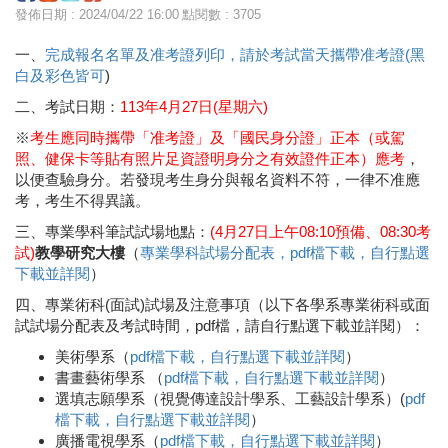
發佈日期 : 2024/04/22 16:00
點閱數 : 3705
一、
完成報名名單及准考證列印
，請於考試當天攜帶准考證(黑
白及彩色皆可
)
二、考試日期：
113年4月27日(星期六)
※
考生應同時攜帶「准考證」及「國民身分證」正本（或駕
照、健保卡等貼有照片足資證明身分之有效證件正本）應考
，
以便查驗身分。若發現考生身分與報名資料不符，一律不准應
考，考生不得異議。
三、專業學科筆試試場地點：
(4月27日上午08:10預備、08:30考
試)
教學研究大樓
（
專業學科試場分配表，pdf檔下載，自行點選
下載並詳閱
）
四、專業術科(面試)試場及注意事項（以下各學系專業術科或面
試試場分配表及考試時間，pdf檔，請自行點選下載並詳閱）：
美術學系（
pdf檔下載，自行點選下載並詳閱
）
書畫藝術學系 （
pdf檔下載，自行點選下載並詳閱
）
選填志願學系（視覺傳達設計學系、工藝設計學系）(
pdf
檔下載，自行點選下載並詳閱
）
廣播電視學系（
pdf檔下載，自行點選下載並詳閱
）