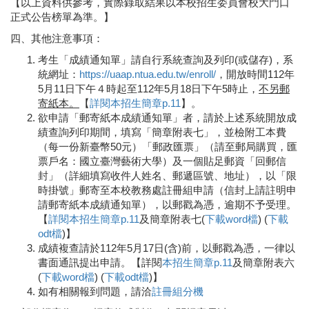
【以上資料供參考，實際錄取結果以本校招生委員會校大門口
正式公告榜單為準。】
四、其他注意事項：
考生「成績通知單」請自行系統查詢及列印(或儲存)，系
統網址：
https://uaap.ntua.edu.tw/enroll/
，開放時間112年
5月11日下午４時起至112年5月18日下午5時止，
不另郵
寄紙本。
【
詳閱本招生簡章p.11
】。
欲申請「郵寄紙本成績通知單」者，請於上述系統開放成
績查詢列印期間，填寫「簡章附表七」，並檢附工本費
（每一份新臺幣50元）「郵政匯票」（請至郵局購買，匯
票戶名：國立臺灣藝術大學）及一個貼足郵資「回郵信
封」（詳細填寫收件人姓名、郵遞區號、地址），以「限
時掛號」郵寄至本校教務處註冊組申請（信封上請註明申
請郵寄紙本成績通知單），以郵戳為憑，逾期不予受理。
【
詳閱本招生簡章p.11
及簡章附表七(
下載word檔
) (
下載
odt檔
)】
成績複查請於112年5月17日(含)前，以郵戳為憑，一律以
書面通訊提出申請。【詳閱
本招生簡章p.11
及簡章附表六
(
下載word檔
) (
下載odt檔
)】
如有相關報到問題，請洽
註冊組分機