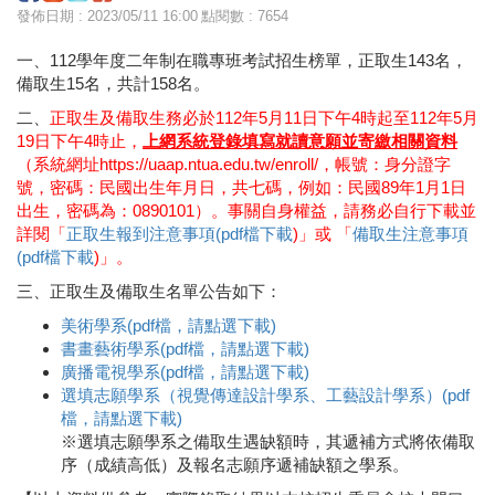
發佈日期 : 2023/05/11 16:00
點閱數 : 7654
一、112學年度二年制在職專班考試招生榜單，正取生143名，
備取生15名，共計158名。
二、
正取生及備取生務必於112年5月11日下午4時起至112年5月
19日下午4時止，
上網系統登錄填寫就讀意願並寄繳相關資料
（系統網址
https://uaap.ntua.edu.tw/enroll/
，帳號：身分證字
號，密碼：民國出生年月日，共七碼，例如：民國89年1月1日
出生，密碼為：0890101）。事關自身權益，請務必自行下載並
詳閱「
正取生報到注意事項(pdf檔下載
)
」或 「
備取生注意事項
(pdf檔下載
)
」。
三、正取生及備取生名單公告如下：
美術學系(pdf檔，請點選下載)
書畫藝術學系(pdf檔，請點選下載)
廣播電視學系(pdf檔，請點選下載)
選填志願學系（視覺傳達設計學系、工藝設計學系）(pdf
檔，請點選下載)
※選填志願學系之備取生遇缺額時，其遞補方式將依備取
序（成績高低）及報名志願序遞補缺額之學系。