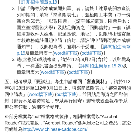
【
詳閱招生簡章p.19
】
申請「郵寄紙本成績通知單」者，請於上述系統開放查詢
列印期間，填寫「簡章附表七」，並檢附工本費（每一份
新台幣50元）「郵政匯票」（請至郵局購買，匯票戶名：
國立臺灣藝術大學）及貼足郵資之「回郵信封」一個（詳
細填寫收件人姓名、郵遞區號、地址），以限時掛號寄至
本校教務處註冊組申請（信封上請註明申請郵寄紙本成績
通知單），以郵戳為憑，逾期不予受理。【
詳閱招生簡章
p.19
及簡章附表七(
word檔下載
) (
odt檔下載
)】
總(含複試)成績複查，請於112年8月2日(含)前，以郵戳為
憑，一律通訊書面提出申請。【
詳閱招生簡章p.19-20
及
簡章附表六(
word檔下載
) (
odt檔下載
)】
五、報考學系「甄試組」考生申請
領回「審查資料」
，請於112
年8月28日起至112年9月11日止，填寫簡章附表九「審查資料領
回申請表」(
word檔下載
) (
odt檔下載
)，並附貼足郵資之回郵信
封（郵資不足者待補足，學系再行回寄）郵寄或親至報考學系
辦公室領取，逾期不予受理。
※部分檔案為"pdf"檔案格式製作，相關檔案需以"Acrobat
Reader"程式開啟，"Acrobat Reader"係Adobe公司之產品，該公
司網址為
http://www.chinese-t.adobe.com/