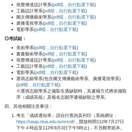
視覺傳達設計學系(
pdf檔，自行點選下載
)
工藝設計學系(
pdf檔，自行點選下載
)
圖文傳播藝術學系(
pdf檔，自行點選下載
)
廣播電視學系(
pdf檔，自行點選下載
)
電影學系(
pdf檔，自行點選下載
)
◎考試組：
美術學系(
pdf檔，自行點選下載
)
書畫藝術學系(
pdf檔，自行點選下載
)
視覺傳達設計學系(
pdf檔，自行點選下載
)
工藝設計學系(
pdf檔，自行點選下載
)
電影學系(
pdf檔，自行點選下載
)
選填志願學系(包含圖文傳播藝術學系、廣播電視學系)
(
pdf檔，自行點選下載
)
※選填志願學系之備取生遇缺額時，其遞補方式將依備取
序（成績高低）及報名志願序遞補缺額之學系。
四、其他相關注意事項：
考生「成績通知單」請自行查詢及列印（系統網址：
https://uaap.ntua.edu.tw/enroll/
，開放時間112年7月27日
下午４時起至112年8月3日下午5時止)，不另郵寄紙本。