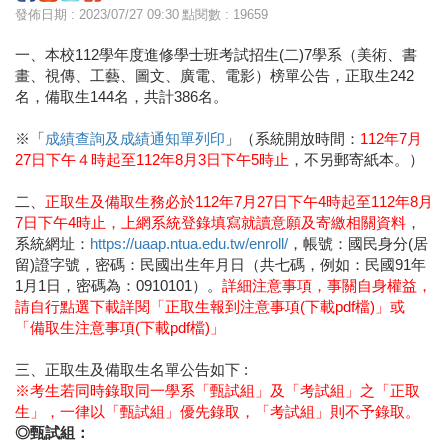
發佈日期 : 2023/07/27 09:30
點閱數 : 19659
一、本校112學年度進修學士班考試招生(二)7學系（美術、書
畫、視傳、工藝、圖文、廣電、電影）榜單公告，正取生242
名，備取生144名，共計386名。
※「
成績查詢及成績通知單列印
」（系統開放時間：
112年7月
27日下午４時起至112年8月3日下午5時止
，不另郵寄紙本。）
二、
正取生及備取生務必於112年7月27日下午4時起至112年8月
7日下午4時止，上網系統登錄填寫就讀意願及寄繳相關資料
，
系統網址：
https://uaap.ntua.edu.tw/enroll/
，帳號：國民身分(居
留)證字號，密碼：民國出生年月日（共七碼，例如：民國91年
1月1日，密碼為：0910101）。
詳細注意事項，事關自身權益，
請自行點選下載詳閱「
正取生報到注意事項(下載pdf檔)
」或
「
備取生注意事項(下載pdf檔)
」
三、正取生及備取生名單公告如下 :
※考生若同時錄取同一學系「甄試組」及「考試組」之「正取
生」，一律以「甄試組」優先錄取，「考試組」則不予錄取。
◎甄試組：