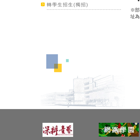
轉學生招生(獨招)
※部
址為