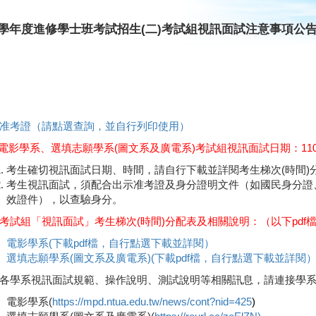
10學年度進修學士班考試招生(二)考試組視訊面試注意事項公
准考證（請點選查詢，並自行列印使用）
電影學系、選填志願學系(圖文系及廣電系)考試組視訊面試日期：110年
考生確切視訊面試日期、時間，請自行下載並詳閱考生梯次(時間)
考生視訊面試，須配合出示准考證及身分證明文件（如國民身分證
效證件），以查驗身分。
考試組「視訊面試」考生梯次(時間)分配表及相關說明：（以下pd
電影學系(下載pdf檔，自行點選下載並詳閱）
選填志願學系(圖文系及廣電系)(下載pdf檔，自行點選下載並詳閱
各學系視訊面試規範、操作說明、測試說明等相關訊息，請連接學
電影學系(
https://mpd.ntua.edu.tw/news/cont?nid=425
)