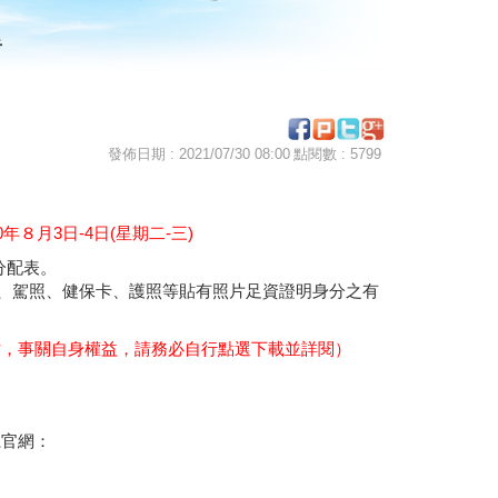
告
發佈日期 : 2021/07/30 08:00
點閱數 : 5799
８月3日-4日(星期二-三)
分配表。
、駕照、健保卡、護照等貼有照片足資證明身分之有
f檔，事關自身權益，請務必自行點選下載並詳閱）
）
系官網：