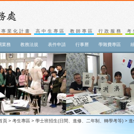
生專業化計畫
高中生專區
教師專區
行政服務
考
關業務
教務法規
表件申請
行事曆
學雜費專區
首頁
>
考生專區
>
學士班招生(日間、進修、二年制、轉學考等)
> 