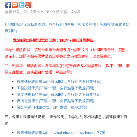
發佈日期 : 2021/07/05 16:00
點閱數 : 4846
列印准考證（請點選查詢，並自行列印使用。初試及格者且完成複試繳費者始
得列印）
一、 甄試組複試(視訊面試)日期：110年7月8日(星期四)
※考生視訊面試，須配合出示准考證及身分證明文件（如國民身分證、駕照、
健保卡、護照等貼有照片足資證明身分之有效證件），以查驗身分。
二、甄試組「視訊面試」考生梯次(時間)分配表及相關說明：（以下pdf檔，事
關自身權益，請務必自行點選下載並詳閱）
視覺傳達設計學系(下載pdf檔，自行點選下載並詳閱)
工藝設計學系(下載pdf檔，自行點選下載並詳閱)
圖文傳播藝術學系(下載pdf檔，自行點選下載並詳閱)
廣播電視學系(下載pdf檔，自行點選下載並詳閱)
電影學系(下載pdf檔，自行點選下載並詳閱）
、
、
三、各學系視訊面試規範
操作說明
測試說明等相關訊息，請連接學系官
網：
視覺傳達設計學系(http://vcd.ntua.edu.tw/zh/node/379)