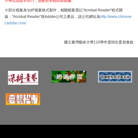
※考生請提早出門，並配合本校防疫措施。
※部分檔案為"pdf"檔案格式製作，相關檔案需以"Acrobat Reader"程式開
啟，"Acrobat Reader"係Adobe公司之產品，該公司網址為
http://www.chinese-
t.adobe.com/
國立臺灣藝術大學110學年度招生委員會啟