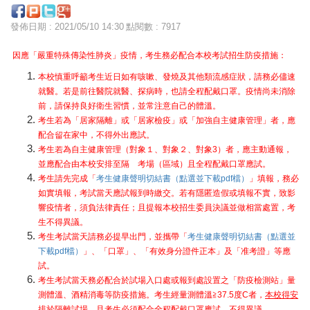
發佈日期 : 2021/05/10 14:30
點閱數 : 7917
因應「嚴重特殊傳染性肺炎」疫情，考生務必配合本校考試招生防疫措施：
本校慎重呼籲考生近日如有咳嗽、發燒及其他類流感症狀，請務必儘速
就醫。若是前往醫院就醫、探病時，也請全程配戴口罩。疫情尚未消除
前，請保持良好衛生習慣，並常注意自己的體溫。
考生若為「居家隔離」或「居家檢疫」或「加強自主健康管理」者，應
配合留在家中，不得外出應試。
考生若為自主健康管理（對象１、對象２、對象3）者，應主動通報，
並應配合由本校安排至隔離考場（區域）且全程配戴口罩應試。
考生請先完成「
考生健康聲明切結書（點選並下載pdf檔）
」填報，務必
如實填報，考試當天應試報到時繳交。若有隱匿造假或填報不實，致影
響疫情者，須負法律責任；且提報本校招生委員決議並做相當處置，考
生不得異議。
考生考試當天請務必提早出門，並攜帶「
考生健康聲明切結書（點選並
下載pdf檔）
」、「口罩」、「有效身分證件正本」及「准考證」等應
試。
考生考試當天務必配合於試場入口處或報到處設置之「防疫檢測站」量
測體溫、酒精消毒等防疫措施。考生經量測體溫≧37.5度C者，
本校得安
排於隔離試場，且考生必須配合全程配戴口罩應試，不得異議
。