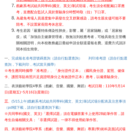
戲劇系考試組共同學科(國文、英文)筆試現場，考生須全程配戴口罩應
考，並應配合監試人員於查驗身分時暫時取（拉）下口罩。
為避免考場人員過度集中易發生交叉群聚感染，請考生親友儘可能不要
陪考。不設置家長陪考休息室。
考生
若因「嚴重特殊傳染性肺炎」影響，屬「居家隔離」或「居家檢
疫」或「加強自主健康管理者」致無法到校應考者，可檢具衛生主管機
關相關證明，向本校教務處註冊組申請全額退還報名費。退費方式請詳
閱本招生簡章。
一、
完成報名准考證號碼查詢（請自行點選查詢）
列印准考證（請自行點選
查詢，下載列印，考試當天攜帶）
※考生應同時攜帶「准考證」、「身分證件正本」（國民身分證
、
駕照、健保
卡、護照等貼有照片足資證明身分之有效證件正本）應考，以備查驗身分。
二、表演藝術學院4學系（戲劇、音樂、國樂、舞蹈）
考試日期：110年5月14
日(星期五)~5月16日(星期日)
三
、
(5/15上午)戲劇系考試組共同學科(國文、英文)筆試試場分配表及注意事項
（pdf檔下載，請自行點選查詢下載）
※共同學科(國文、英文)「選擇試題」須在電腦答案卡上使用2B鉛筆作答，請
考生自備相關文具；「非選擇試題」一律不得使用鉛筆作答。
四、表演藝術學院4學系（戲劇、音樂、國樂、舞蹈）專業(學)術科及面試試場