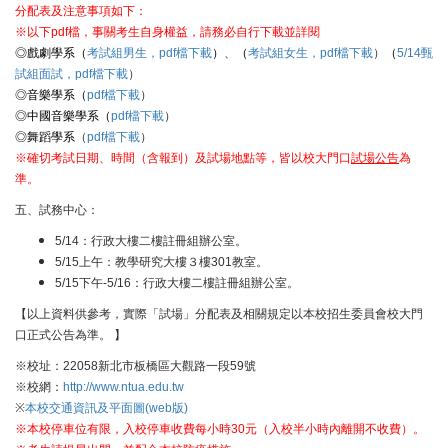
分配表及注意事項如下：
※以下pdf檔，事關考生自身權益，請務必自行下載並詳閱
◎戲劇學系（
考試組男生，pdf檔下載
）
、
（
考試組
女生，pdf檔下載
）
（
5/14甄
試組面試
，pdf檔下載
）
◎音樂學系（
pdf檔下載
）
◎中國音樂學系（
pdf檔下載
）
◎舞蹈學系
（
pdf檔下載
）
※確切考試日期、時間（含報到）及試場地點等，皆以校大門口
試場公告
為
準。
五、試務中心：
5/14：行政大樓二樓註冊組辦公室。
5/15上午：教學研究大樓３樓301教室。
5/15下午-5/16：行政大樓二樓註冊組辦公室。
【以上資料供參考，實際「試場」分配表及相關規定以本校招生委員會校大門
口正式公告為準。 】
※校址：22058新北市板橋區大觀路一段59號
※校網
：
http://www.ntua.edu.tw
※
本校交通資訊及平面圖(web版)
※本校停車位有限，入校停車收費每小時30元（入校半小時內離開不收費）。