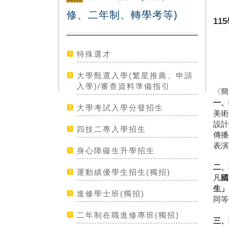
修、二年制、轉學考等)
1
特殊選才
大學甄選入學(繁星推薦、申請
入學)/審查資料準備指引
〈簡
一、
大學考試入學分發招生
美術
設計
四技二專入學招生
傳播
表演
身心障礙生升學招生
二、
運動績優學生招生(獨招)
凡
國
生」
進修學士班(獨招)
同等
二年制在職進修專班(獨招)
三、