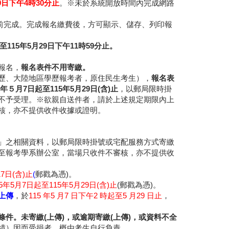
9日下午4時30分止
。※未於系統開放時間內完成網路
前完成。完成報名繳費後，方可顯示、儲存、列印報
15年5月29日下午11時59分止。
報名，
報名表件不用寄繳。
歷、大陸地區學歷報考者，原住民生考生），
報名表
月7日起至115年5月29日(含)止
，以郵局限時掛
不予受理。※欲親自送件者，請於上述規定期限內上
核，亦不提供收件收據或證明。
」之相關資料，以郵局限時掛號或宅配服務方式寄繳
至報考學系辦公室，當場只收件不審核，亦不提供收
7日(含)止
(
郵戳為憑)。
15年5月7日起至115年5月29日(含)止
(郵戳為憑)。
上傳
，於
115 年5 月7 日下午2 時起至5 月29 日止
，
件。未寄繳(上傳)，或逾期寄繳(上傳)，或資料不全
績）因而受損者，概由考生自行負責。