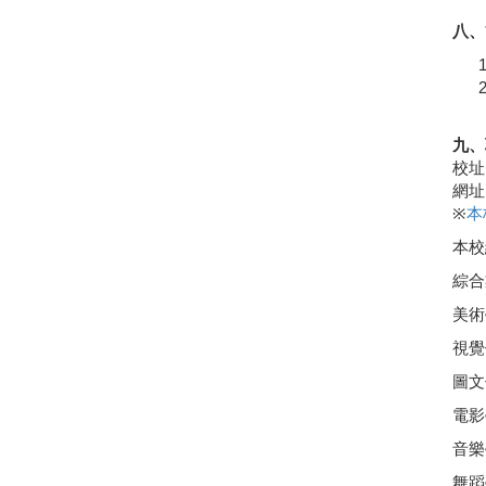
八、
九、
校址
網址
※
本
本校總
綜合
美術
視覺
圖文
電影
音樂
舞蹈