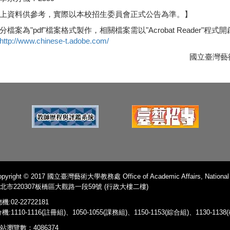
上資料供參考，實際以本校招生委員會正式公告為準。】
分檔案為"pdf"檔案格式製作，相關檔案需以"Acrobat Reader"程式開啟
http://www.chinese-t.adobe.com/
國立臺灣藝術大學115學年度
pyright © 2017 國立臺灣藝術大學教務處 Office of Academic Affairs, National Ta
北市220307板橋區大觀路一段59號 (行政大樓二樓)
機:02-22722181
機:1110-1116(註冊組)、1050-1055(課務組)、1150-1153(綜合組)、1130-11
站瀏覽數：4086374