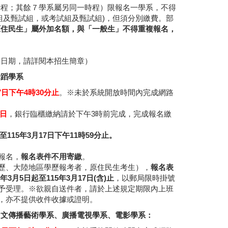
時程；其餘７學系屬另同一時程）限報名一學系，不得
組及甄試組，或考試組及甄試組)，但須分別繳費。部
原住民生」屬外加名額，與「一般生」不得重複報名，
要日期，請詳閱本招生簡章）
舞蹈學系
7日下午4時30分止
。※未於系統開放時間內完成網路
7日
，銀行臨櫃繳納請於下午3時前完成，完成報名繳
15年3月17日下午11時59分止。
報名，
報名表件不用寄繳
。
歷、大陸地區學歷報考者，原住民生考生），
報名表
月5日起至115年3月17日(含)止
，以郵局限時掛號
予受理。※欲親自送件者，請於上述規定期限內上班
，亦不提供收件收據或證明。
圖文傳播藝術學系、廣播電視學系、電影學系：