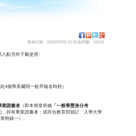
發佈日期 : 2026/02/09 10:00
點閱數 : 41516
第八點另外下載使用〉
此4個學系屬同一較早報名時程）
畢業證書者
（即本簡章所稱
「一般學歷身分考
生)，持有畢業證書者；或符合教育部頒訂「入學大學
簡章附錄一）。