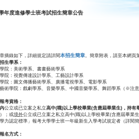
15學年度進修學士班考試招生簡章公告
章摘錄如下，詳細規定請詳閱
本招生簡章
。簡章附表，請至本網頁
招生學系：
學院：美術學系、書畫藝術學系
學院：視覺傳達設計學系、工藝設計學系
學院：圖文傳播藝術學系、廣播電視學系、電影學系
藝術學院：戲劇學系、音樂學系、中國音樂學系、舞蹈學系（※注意
報考資格：
內
公立或已立案之私立
高中(職)以上學校畢業(含應屆畢業生)，持有
）；或
境外
公立或已立案之私立高中(職)以上學校畢業(含應屆畢業
學力認定標準」報考大學學士班一年級新生入學考試規定者（詳閱
報名方式：