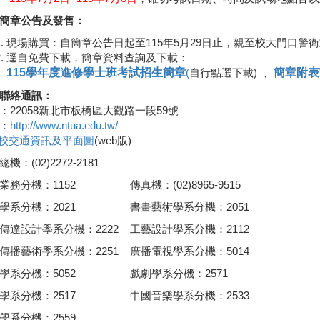
簡章公告及發售：
現場購買：自簡章公告日起至115年5月29日止，親至校大門口警衛
逕自免費下載，簡章資料查詢及下載：
115學年度進修學士班考試招生簡章
(
自行點選下載) 、
簡章附表
聯絡通訊：
：22058新北市板橋區大觀路一段59號
：
http://www.ntua.edu.tw/
校交通資訊及平面圖
(web版)
機：(02)2272-2181
業務分機：1152
傳真機：(02)8965-9515
學系分機：2021
書畫藝術學系分機：2051
傳達設計學系分機：2222
工藝設計學系分機：2112
傳播藝術學系分機：2251
廣播電視學系分機：5014
學系分機：5052
戲劇學系分機：2571
學系分機：2517
中國音樂學系分機：2533
學系分機：2559