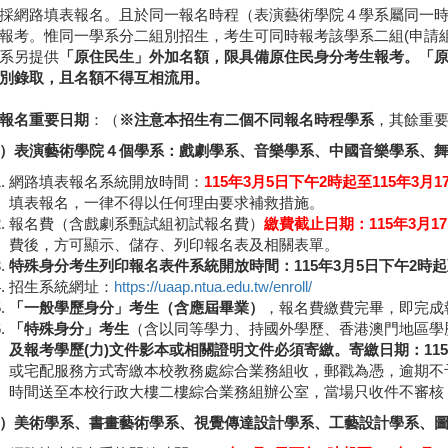
採網路填表報名。且於同一報名時程（表演藝術學院４學系屬同一
報考。惟同一學系分二組別招生，考生可同時報考該學系二組(申請
系另提供
「原住民生」外加名額，限具備原住民身分考生報考。「
別錄取，且名額不得互相流用。
報名重要日期
：（
※注意本招生有二個不同報名時程學系
，其餘重
）表演藝術學院４個學系：戲劇學系、音樂學系、中國音樂學系、
網路填表報名系統開放時間：
115年3月5日下午2時起至115年3月1
填表報名，一律不得以任何理由要求補救措施。
報名費（含戲劇系甄試組初試報名費）
繳費截止日期：115年3月1
費後，方可顯示、儲存、列印報名表及相關表單。
特殊身分考生列印報名表件系統開放時間：115年3月5日下午2時起至1
招生系統網址：
https://uaap.ntua.edu.tw/enroll/
「一般學歷身分」考生（含應屆畢業）
，報名費繳費完畢，即完成
「特殊身分」考生
（含以同等學力、持國外學歷、香港澳門地區學
及報考學歷(力)文件影本或相關證明文件必須寄繳。寄繳日期：115年3
或宅配服務方式寄繳本校教務處綜合業務組收，郵戳為憑，逾期不
時間送至本校行政大樓二樓綜合業務組辦公室，當場只收件不審核
）美術學系、書畫藝術學系、視覺傳達設計學系、工藝設計學系、