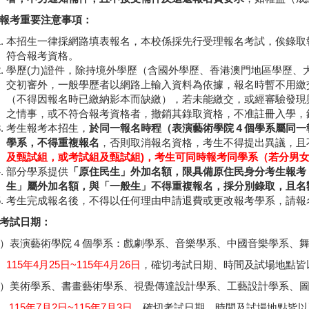
報考重要注意事項：
本招生一律採網路填表報名，本校係採先行受理報名考試，俟錄取
符合報考資格。
學歷(力)證件，除持境外學歷（含國外學歷、香港澳門地區學歷、
交初審外，一般學歷者以網路上輸入資料為依據，報名時暫不用繳
（不得因報名時已繳納影本而缺繳），若未能繳交，或經審驗發現
之情事，或不符合報考資格者，撤銷其錄取資格，不准註冊入學，
考生報考本招生，
於同一報名時程（表演藝術學院４個學系屬同一
學系，不得重複報名
，否則取消報名資格，考生不得提出異議，且
及甄試組，或考試組及甄試組)，考生可同時報考同學系（若分男
部分學系提供
「原住民生」外加名額，限具備原住民身分考生報考
生」屬外加名額，與「一般生」不得重複報名，採分別錄取，且名
考生完成報名後，不得以任何理由申請退費或更改報考學系，請報
考試日期：
）表演藝術學院４個學系：戲劇學系、音樂學系、中國音樂學系、
5年4月25日~115年4月26日
，確切考試日期、時間及試場地點皆
）美術學系、書畫藝術學系、視覺傳達設計學系、工藝設計學系、
115年7月2日~115年7月3日
，確切考試日期、時間及試場地點皆以