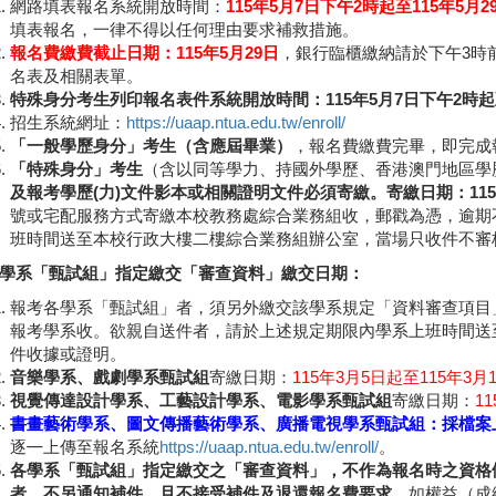
網路填表報名系統開放時間：
115年5月7日下午2時起至115年5月2
填表報名，一律不得以任何理由要求補救措施。
報名費繳費截止日期：115年5月29日
，銀行臨櫃繳納請於下午3時
名表及相關表單。
特殊身分考生列印報名表件系統開放時間：115年5月7日下午2時起至1
招生系統網址：
https://uaap.ntua.edu.tw/enroll/
「一般學歷身分」考生（含應屆畢業）
，報名費繳費完畢，即完成
「特殊身分」考生
（含以同等學力、持國外學歷、香港澳門地區學
及報考學歷(力)文件影本或相關證明文件必須寄繳。寄繳日期：115年５
號或宅配服務方式寄繳本校教務處綜合業務組收，郵戳為憑，逾期
班時間送至本校行政大樓二樓綜合業務組辦公室，當場只收件不審
學系「甄試組」指定繳交「審查資料」繳交日期：
報考各學系「甄試組」者，須另外繳交該學系規定「資料審查項目
報考學系收。欲親自送件者，請於上述規定期限內學系上班時間送
件收據或證明。
音樂學系、戲劇學系甄試組
寄繳日期：
115年3月5日起至115年3月1
視覺傳達設計學系、工藝設計學系、電影學系甄試組
寄繳日期：
1
書畫藝術學系、圖文傳播藝術學系、廣播電視學系甄試組：採檔案
逐㇐上傳至報名系統
https://uaap.ntua.edu.tw/enroll/
。
各學系「甄試組」指定繳交之「審查資料」，不作為報名時之資格條
者，不另通知補件，且不接受補件及退還報名費要求
，如權益（成