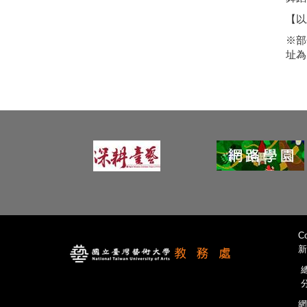
【以
※部
址為
Co
新
總
分
網