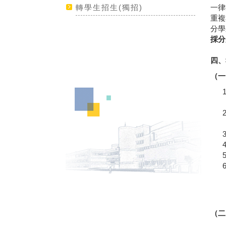
轉學生招生(獨招)
一律
重複
分學
採分
四、
（一
（二