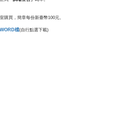
室購買，簡章每份新臺幣100元。
WORD檔
(自行點選下載)