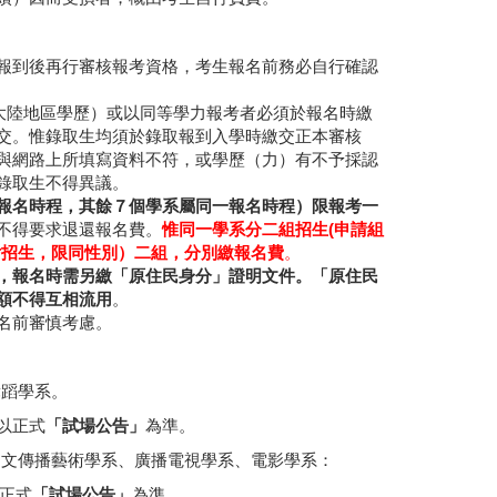
報到後再行審核報考資格，考生報名前務必自行確認
大陸地區學歷）或以同等學力報考者必須於報名時繳
交。惟錄取生均須於錄取報到入學時繳交正本審核
與網路上所填寫資料不符，或學歷（力）有不予採認
錄取生不得異議。
報名時程，其餘７個學系屬同一報名時程）限報考一
不得要求退還報名費。
惟同一學系分二組招生(申請組
女招生，限同性別）二組，分別繳報名費
。
，報名時需另繳「原住民身分」證明文件。「原住民
額不得互相流用
。
名前審慎考慮。
舞蹈學系。
以正式
「試場公告」
為準。
圖文傳播藝術學系、廣播電視學系、電影學系：
正式
「試場公告」
為準。