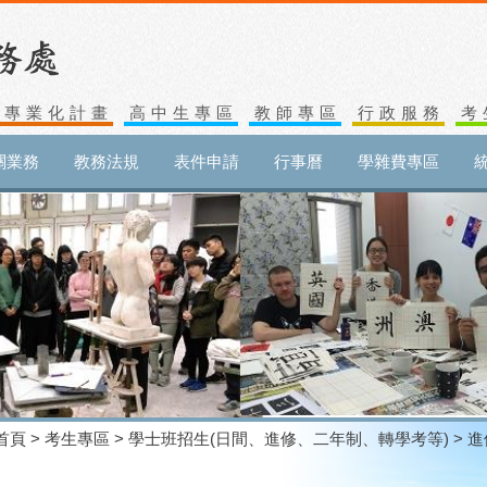
生專業化計畫
高中生專區
教師專區
行政服務
考
關業務
教務法規
表件申請
行事曆
學雜費專區
首頁
>
考生專區
>
學士班招生(日間、進修、二年制、轉學考等)
> 