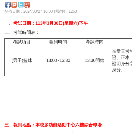
發佈日期 : 2024/03/27 10:00
點閱數 : 1263
一、
考試日期：113年3月30日(星期六)下午
二、考試時間表：
考試項目
報到時間
考試時間
※當天考
證」正本
(男子)籃球
13:00~13:30
13:30開始
證明身分
身分。
三、報到地點：本校多功能活動中心六樓綜合球場