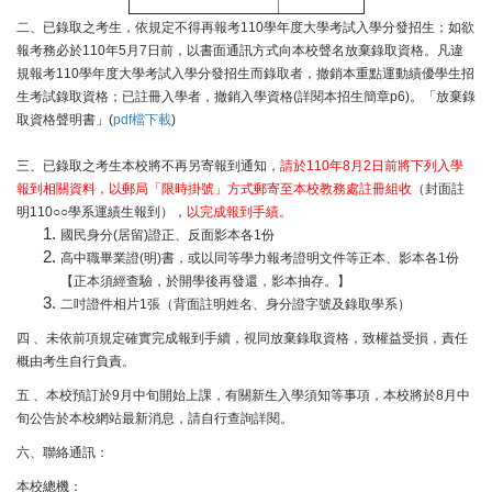
二、已錄取之考生，依規定不得再報考110學年度大學考試入學分發招生；如欲
報考務必於110年5月7日前，以書面通訊方式向本校聲名放棄錄取資格。凡違
規報考110學年度大學考試入學分發招生而錄取者，撤銷本重點運動績優學生招
生考試錄取資格；已註冊入學者，撤銷入學資格(詳閱本招生簡章p6)。「放棄錄
取資格聲明書」(
pdf檔下載
)
三、已錄取之考生本校將不再另寄報到通知，
請於110年8月2日前將下列入學
報到相關資料，以郵局「限時掛號」方式郵寄至本校教務處註冊組收
（封面註
明110○○學系運績生報到），
以完成報到手績。
國民身分(居留)證正、反面影本各1份
高中職畢業證(明)書，或以同等學力報考證明文件等正本、影本各1份
【正本須經查驗，於開學後再發還，影本抽存。】
二吋證件相片1張（背面註明姓名、身分證字號及錄取學系）
四 、未依前項規定確實完成報到手續，視同放棄錄取資格，致權益受損，責任
概由考生自行負責。
五 、本校預訂於9月中旬開始上課，有關新生入學須知等事項，本校將於8月中
旬公告於本校網站最新消息，請自行查詢詳閱。
六、聯絡通訊：
本校總機：