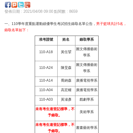
發佈日期 : 2021/04/08 09:00
點閱數 : 8659
一、110學年度重點運動績優學生考試招生錄取名單公告，
男子籃球共計5名，
錄取名單如下：
准考證號
姓名
錄取學系
圖文傳播藝術
110-A18
黃任揅
學系
圖文傳播藝術
110-A24
陳旻森
學系
110-A14
喬納森
廣播電視學系
110-A04
高宏權
廣播電視學系
110-A03
黃濬彥
戲劇學系
未有考生達登記標準，不
美術學系
予錄取。
未有考生達登記標準，不
書畫藝術學系
予錄取。