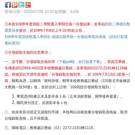
發佈日期 : 2020/07/08 10:00
點閱數 : 4168
◎本校109學年度四技二專甄選入學招生統一分發結果，名單由
四技二專聯合甄
年
月
日上午
起公告
選委員會
提供，於
109
7
8
10:00
。
109學年度四技甄選入學招生-就讀志願序統一分發結果查詢系統（請自行點選
連結查詢）
◎分發錄取生報到注意事項：
一、
請下載「分發錄取生報到單（
下載pdf檔，自行點選下載
）」填寫完畢後，
先傳真(02)2969-4420至本校教務處註冊組，並來電(02)2272-2181轉1116確
認。再備妥以下證件並連同「分發錄取生報到單」，於 109年7月13日 (星期一)
前
，郵戳為憑，以郵局「限時掛號」郵寄本校教務處註冊組（220新北市板橋區
大觀路一段59號）收，並於信封上註明「109四技分發錄取生報到」：
畢業證(明)書正本及影本各１份（正本須經查驗，開學後再發還）。
國民身分證正、反面影本各１份。
二、如未依前項規定完成報到手續，本校將以自願放棄分發錄取資格論，取消
台端錄取資格，且不得異議。
三、聯絡電話：教務處註冊組（02）2272-2181轉1116。