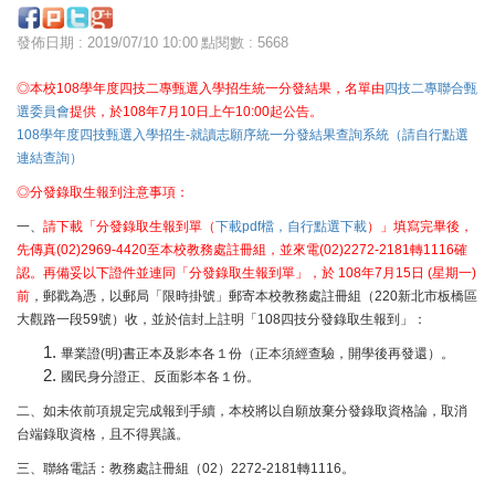
發佈日期 : 2019/07/10 10:00
點閱數 : 5668
◎本校108學年度四技二專甄選入學招生統一分發結果，名單由
四技二專聯合甄
年
月
日上午
起公告
選委員會
提供，於
108
7
10
10:00
。
108學年度四技甄選入學招生-就讀志願序統一分發結果查詢系統（請自行點選
連結查詢）
◎分發錄取生報到注意事項：
一、
請下載「分發錄取生報到單（
下載pdf檔，自行點選下載
）」填寫完畢後，
先傳真(02)2969-4420至本校教務處註冊組，並來電(02)2272-2181轉1116確
認。再備妥以下證件並連同「
分發錄取生報到單
」，於 108年7月15日 (星期一)
前
，郵戳為憑，以郵局「限時掛號」郵寄本校教務處註冊組（220新北市板橋區
大觀路一段59號）收，並於信封上註明「108四技分發錄取生報到」：
畢業證(明)書正本及影本各１份（正本須經查驗，開學後再發還）。
國民身分證正、反面影本各１份。
二、如未依前項規定完成報到手續，本校將以自願放棄分發錄取資格論，取消
台端錄取資格，且不得異議。
三、聯絡電話：教務處註冊組（02）2272-2181轉1116。