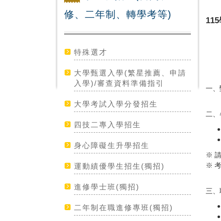
修、二年制、轉學考等)
1
特殊選才
大學甄選入學(繁星推薦、申請
入學)/審查資料準備指引
一、
大學考試入學分發招生
二、
四技二專入學招生
身心障礙生升學招生
※ 
※ 
運動績優學生招生(獨招)
進修學士班(獨招)
三、
二年制在職進修專班(獨招)