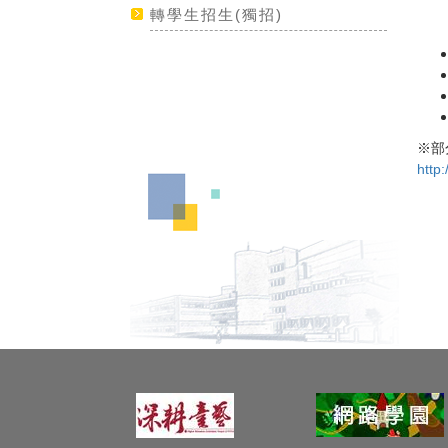
轉學生招生(獨招)
※部分
http