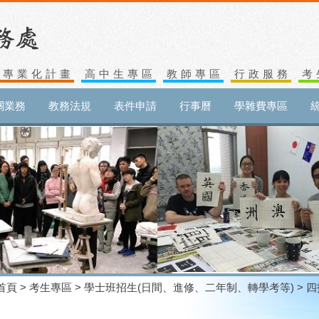
生專業化計畫
高中生專區
教師專區
行政服務
考
關業務
教務法規
表件申請
行事曆
學雜費專區
首頁
>
考生專區
>
學士班招生(日間、進修、二年制、轉學考等)
> 