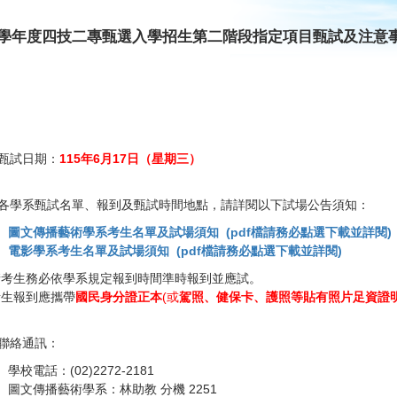
15學年度四技二專甄選入學招生第二階段指定項目甄試及注意
甄試日期：
115年6月17日（星期三）
各學系甄試名單、報到及甄試時間地點，請詳閱以下試場公告須知：
圖文傳播藝術學系考生名單及試場須知 (pdf檔請務必點選下載並詳閱)
電影學系考生名單及試場須知 (pdf檔請務必點選下載並詳閱)
請考生務必依學系規定報到時間準時報到並應試。
考生報到應攜帶
國民身分證正本
(或
駕照、健保卡、護照等貼有照片足資證
聯絡通訊：
學校電話：(02)2272-2181
圖文傳播藝術學系：林助教 分機 2251