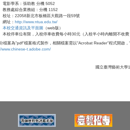
電影學系：張助教 分機 5052
教務處綜合業務組：分機 1152
校址：22058新北市板橋區大觀路一段59號
網址：
http://www.ntua.edu.tw/
本校交通資訊及平面圖
（web版）
本校停車位有限，入校停車收費每小時30元（入校半小時內離開不收費
檔案為"pdf"檔案格式製作，相關檔案需以"Acrobat Reader"程式開啟，"
://www.chinese-t.adobe.com/
國立臺灣藝術大學115學年度