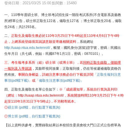
發佈日期 : 2021/03/25 15:00
點閱數 : 15480
一、110學年度碩士班、博士班考試招生採一階段考試系所(不含電影系及藝教
所)榜單公告，碩士班正取生122名，備取生127名 ；博士班正取生20名，備取
生24名；共計293名。
二、
正取生及備取生務必於110年3月25日下午4時起至110年4月6日下午4時
止，上網系統登錄填寫就讀意願並寄繳相關資料
，系統網址
http://uaap.ntua.edu.tw/enroll/
，帳號：國民身分(居留)證字號，密碼：民國出
生年月日（共七碼，例如：民國87年1月1日，密碼：0870101）。
三、考生報考多系所（組）碩士班（或博士班），若
同時正取生錄取，僅能擇
一報到及入學就讀
，其餘即視同放棄；正取報到後，仍在等候遞補備取資格仍
然有效。
事關自身權益，詳細注意事項務必自行下載並詳閱
「正取生報到注意
事項(pdf檔下載)」
或
「備取生注意事項(pdf檔下載)」
四、正取生及備取生名單公告如下：
※「成績通知單」系統自行查詢及列印
（網址：
http://uaap.ntua.edu.tw/enroll/
，系統開放時間110年3月25日下午４時
起至110年3月31日下午5時止)，不另郵寄紙本。
◎
碩士班
(pdf檔，自行點選下載查詢)
◎
博士班
(pdf檔，自行點選下載查詢)
【以上資料供參考，實際錄取結果以本校招生委員會校大門口正式公告榜單為