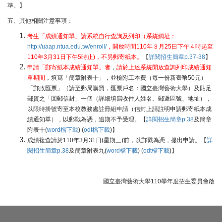
準。】
五、其他相關注意事項：
考生「成績通知單」請系統自行查詢及列印（系統網址：
http://uaap.ntua.edu.tw/enroll/
，開放時間110年３月25日下午４時起至
110年3月31日下午5時止)，不另郵寄紙本。
【
詳閱招生簡章p.37-38
】
申請「郵寄紙本成績通知單」者
，
請於上述系統開放查詢列印成績通知
單期間
，填寫「簡章附表十」，並檢附工本費（每一份新臺幣50元）
「郵政匯票」（請至郵局購買，匯票戶名：國立臺灣藝術大學）及貼足
郵資之「回郵信封」一個（詳細填寫收件人姓名、郵遞區號、地址），
以限時掛號寄至本校教務處註冊組申請（信封上請註明申請郵寄紙本成
績通知單），以郵戳為憑，逾期不予受理。【
詳閱招生簡章p.38
及簡章
附表十(
word檔下載
) (
odt檔下載
)】
成績複查請於110年3月31日(星期三)前，以郵戳為憑，提出申請。【
詳
閱招生簡章p.38
及簡章附表九(
word檔下載
) (
odt檔下載
)】
國立臺灣藝術大學110學年度招生委員會啟