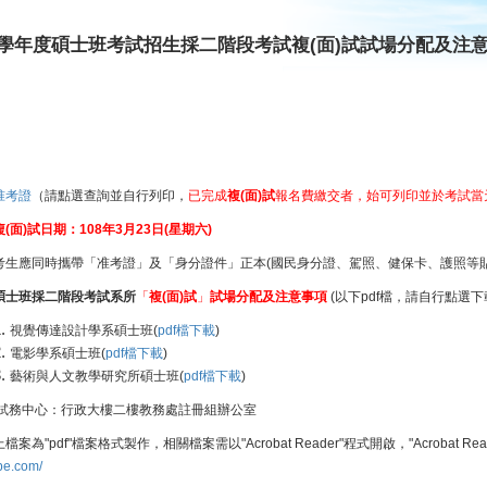
08學年度碩士班考試招生採二階段考試複(面)試試場分配及注
准考證
（請點選查詢並自行列印，
已完成
複(面)試
報名費繳交者，始可列印並於考試當
複(面)試日期：108年3月23日(星期六)
考生應同時攜帶「准考證」及「身分證件」正本(國民身分證、駕照、健保卡、護照等
碩士班採二階段考試系所
「
複(面)試
」
試場分配及注意事項
(以下pdf檔，請自行點選下
視覺傳達設計學系碩士班(
pdf檔下載
)
電影學系碩士班(
pdf檔下載
)
藝術與人文教學研究所碩士班(
pdf檔下載
)
試務中心：行政大樓二樓教務處註冊組辦公室
檔案為"pdf"檔案格式製作，相關檔案需以"Acrobat Reader"程式開啟，"Acrobat 
be.com/