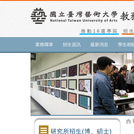
推動16週專區
招
業務職掌
招生資訊
最新消息
學生相
研究所招生(博、碩士)