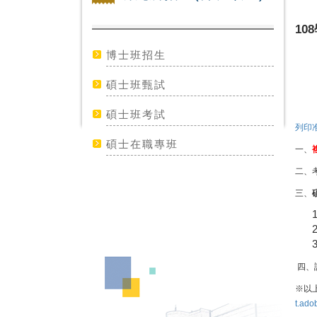
1
博士班招生
碩士班甄試
碩士班考試
列印
碩士在職專班
一、
二、
三、
四、
※以上
t.ado