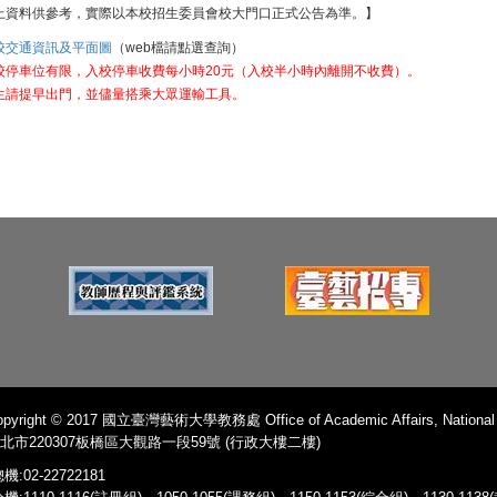
上資料供參考，實際以本校招生委員會校大門口正式公告為準。】
校交通資訊及平面圖
（web檔請點選查詢）
校停車位有限，入校停車收費每小時20元（入校半小時內離開不收費）。
生請提早出門，並儘量搭乘大眾運輸工具。
pyright © 2017 國立臺灣藝術大學教務處 Office of Academic Affairs, National Ta
北市220307板橋區大觀路一段59號 (行政大樓二樓)
機:02-22722181