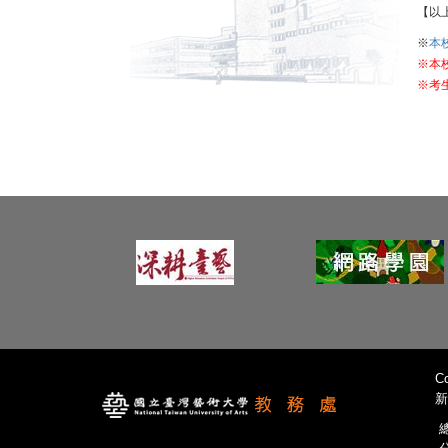
【以
※
本
※本
※考
Co
新
總