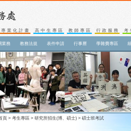
生專業化計畫
高中生專區
教師專區
行政服務
考
關業務
教務法規
表件申請
行事曆
學雜費專區
首頁
>
考生專區
>
研究所招生(博、碩士)
> 碩士班考試