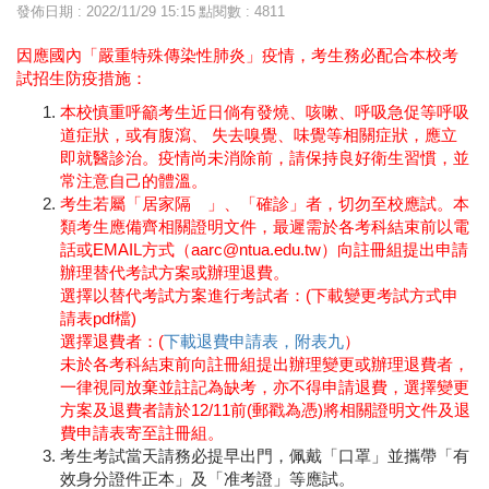
發佈日期 : 2022/11/29 15:15
點閱數 : 4811
因應國內「嚴重特殊傳染性肺炎」疫情，考生務必配合本校考
試招生防疫措施：
本校慎重呼籲考生近日倘有發燒、咳嗽、呼吸急促等呼吸
道症狀，或有腹瀉、 失去嗅覺、味覺等相關症狀，應立
即就醫診治。疫情尚未消除前，請保持良好衛生習慣，並
常注意自己的體溫。
考生若屬「居家隔離」、「確診」者，切勿至校應試。本
類考生應備齊相關證明文件，最遲需於各考科結束前以電
話或EMAIL方式（aarc@ntua.edu.tw）向註冊組提出申請
辦理替代考試方案或辦理退費。
選擇以替代考試方案進行考試者：(
下載變更考試方式申
請表pdf檔
)
選擇退費者：(
下載退費申請表，附表九
）
未於各考科結束前向註冊組提出辦理變更或辦理退費者，
一律視同放棄並註記為缺考，亦不得申請退費，選擇變更
方案及退費者請於12/11前(郵戳為憑)將相關證明文件及退
費申請表寄至註冊組。
考生考試當天請務必提早出門，佩戴「口罩」並攜帶「有
效身分證件正本」及「准考證」等應試。