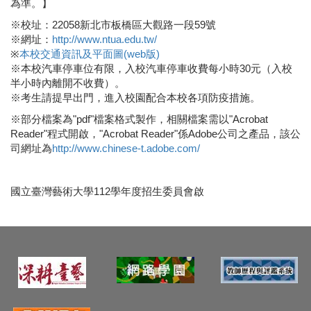
為準。】
※校址：22058新北市板橋區大觀路一段59號
※網址：
http://www.ntua.edu.tw/
※
本校交通資訊及平面圖(web版)
※本校汽車停車位有限，入校汽車停車收費每小時30元（入校
半小時內離開不收費）。
※考生請提早出門，進入校園配合本校各項防疫措施。
※部分檔案為"pdf"檔案格式製作，相關檔案需以"Acrobat
Reader"程式開啟，"Acrobat Reader"係Adobe公司之產品，該公
司網址為
http://www.chinese-t.adobe.com/
國立臺灣藝術大學112學年度招生委員會啟