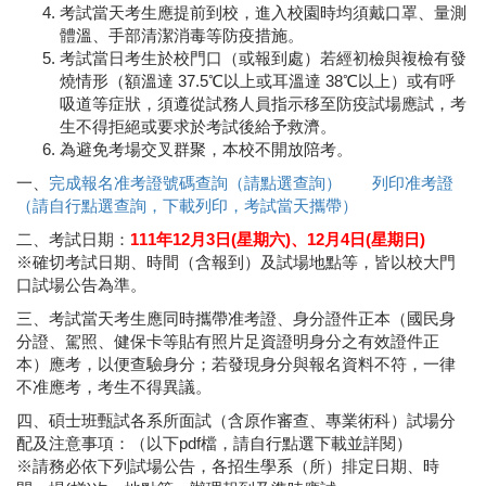
考試當天考生應提前到校，進入校園時均須戴口罩、量測
體溫、手部清潔消毒等防疫措施。
考試當日考生於校門口（或報到處）若經初檢與複檢有發
燒情形（額溫達 37.5℃以上或耳溫達 38℃以上）或有呼
吸道等症狀，須遵從試務人員指示移至防疫試場應試，考
生不得拒絕或要求於考試後給予救濟。
為避免考場交叉群聚，本校不開放陪考。
一、
完成報名准考證號碼查詢（請點選查詢）
列印准考證
（請自行點選查詢，下載列印，考試當天攜帶）
二、考試日期：
111年12月3日(星期六)、12月4日(星期日)
※確切考試日期、時間（含報到）及試場地點等，皆以校大門
口試場公告為準。
三、考試當天考生應同時攜帶准考證、身分證件正本（國民身
分證、駕照、健保卡等貼有照片足資證明身分之有效證件正
本）應考，以便查驗身分；若發現身分與報名資料不符，一律
不准應考，考生不得異議。
四、碩士班甄試各系所面試（含原作審查、專業術科）試場分
配及注意事項：（以下pdf檔，請自行點選下載並詳閱）
※請務必依下列試場公告，各招生學系（所）排定日期、時