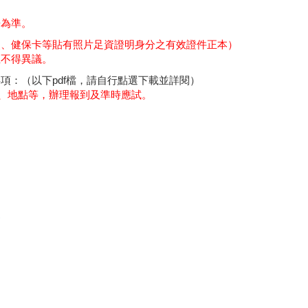
告為準。
照、健保卡等貼有照片足資證明身分之有效證件正本）
生不得異議。
項：（以下pdf檔，請自行點選下載並詳閱）
次、地點等，辦理報到及準時應試。
)