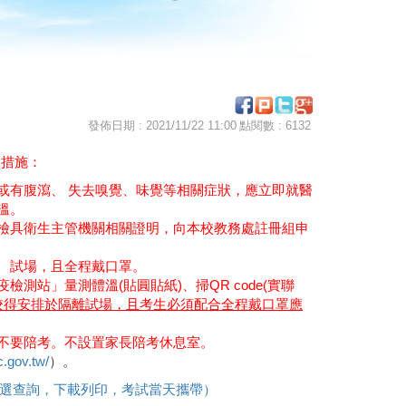
發佈日期 : 2021/11/22 11:00
點閱數 : 6132
疫措施：
或有腹瀉、 失去嗅覺、味覺等相關症狀，應立即就醫
溫。
檢具衛生主管機關相關證明，向本校教務處註冊組申
離試場，且全程戴口罩。
站」量測體溫(貼圓貼紙)、掃QR code(實聯
校得安排於隔離試場，且考生必須配合全程戴口罩應
不要陪考。不設置家長陪考休息室。
c.gov.tw/
）。
選查詢，下載列印，考試當天攜帶）