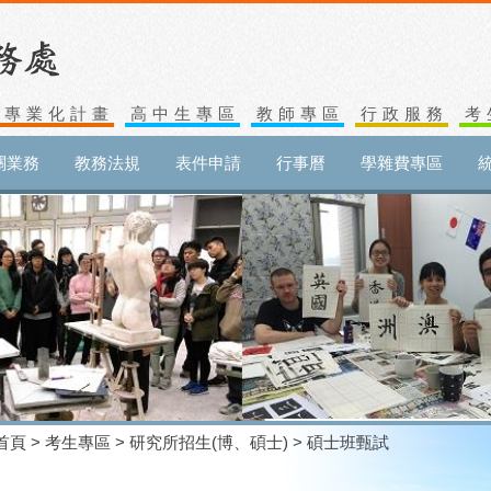
生專業化計畫
高中生專區
教師專區
行政服務
考
關業務
教務法規
表件申請
行事曆
學雜費專區
首頁
>
考生專區
>
研究所招生(博、碩士)
> 碩士班甄試