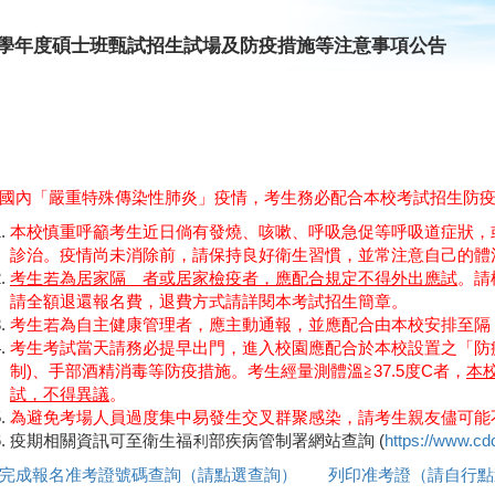
11學年度碩士班甄試招生試場及防疫措施等注意事項公告
國內「嚴重特殊傳染性肺炎」疫情，考生務必配合本校考試招生防
本校慎重呼籲考生近日倘有發燒、咳嗽、呼吸急促等呼吸道症狀，
診治。疫情尚未消除前，請保持良好衛生習慣，並常注意自己的體
考生若為居家隔離者或居家檢疫者，應配合規定不得外出應試
。請
請全額退還報名費，退費方式請詳閱本考試招生簡章。
考生若為自主健康管理者，應主動通報，並應配合由本校安排至隔
考生考試當天請務必提早出門，進入校園應配合於本校設置之「防疫檢測
制)、手部酒精消毒等防疫措施。考生經量測體溫≧37.5度C者，
本
試，不得異議
。
為避免考場人員過度集中易發生交叉群聚感染，請考生親友儘可能
疫期相關資訊可至衛生福利部疾病管制署網站查詢 (
https://www.cd
完成報名准考證號碼查詢（請點選查詢）
列印准考證（請自行點