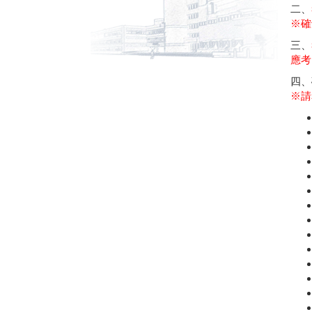
二、
※確
三、
應考
四、
※請