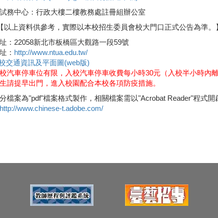
試務中心：行政大樓二樓教務處註冊組辦公室
【以上資料供參考，實際以本校招生委員會校大門口正式公告為準。
址：22058新北市板橋區大觀路一段59號
址：
http://www.ntua.edu.tw/
校交通資訊及平面圖(web版)
校汽車停車位有限，入校汽車停車收費每小時30元（入校半小時內
生請提早出門，進入校園配合本校各項防疫措施。
分檔案為"pdf"檔案格式製作，相關檔案需以"Acrobat Reader"程式開啟
http://www.chinese-t.adobe.com/