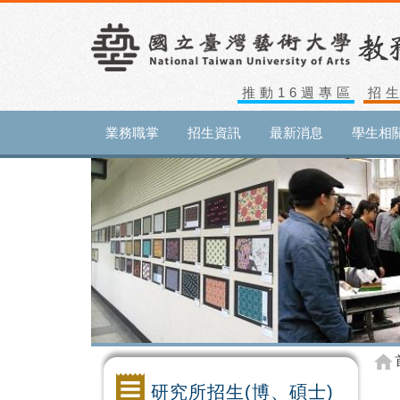
推動16週專區
招
業務職掌
招生資訊
最新消息
學生相
研究所招生(博、碩士)