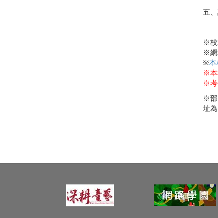
五、
※校
※網
※
本
※本
※考
※部
址為