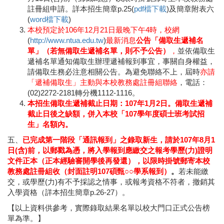
註冊組申請。詳本招生簡章p.25(
pdf檔下載
)及簡章附表六
(
word檔下載
)
本校預定於106年12月21日最晚下午4時，校網
(
http://www.ntua.edu.tw
)
最新消息
公告「備取生遞補名
單」（若無備取生遞補名單，則不予公告）
，
並依備取生
遞補名單通知備取生辦理遞補報到事宜，事關自身權益，
請備取生務必注意相關公告。為避免聯絡不上，屆時
亦請
「遞補備取生」主動與本校教務處註冊組聯絡
，電話：
(02)2272-2181轉分機1112-1116。
本招生備取生遞補截止日期：107年1月2日。備取生遞補
截止日後之缺額，併入本校「107學年度碩士班考試招
生」名額內。
五、
已完成第一階段「通訊報到」之錄取新生，請於107年8月1
日(含)前，以郵戳為憑，將入學報到應繳交之報考學歷(力)證明
文件正本（正本經驗審開學後再發還），以限時掛號郵寄本校
教務處註冊組收（封面註明107碩甄○○學系報到）
。
若未能繳
交，或學歷(力)有不予採認之情事，或報考資格不符者，撤銷其
入學資格（詳本招生簡章p.26-27）。
【以上資料供參考，實際錄取結果名單以校大門口正式公告榜
單為準。】