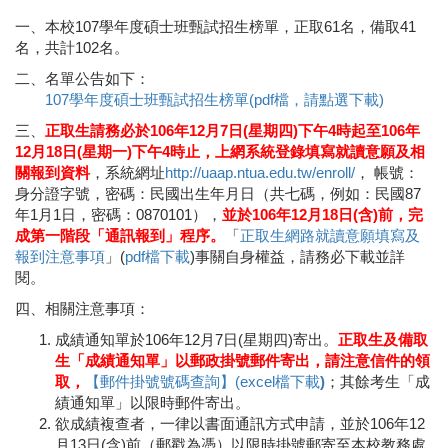
一、本校107學年度碩士班甄試招生榜單，正取61名，備取41
名，共計102名。
二、名單公告如下：
107學年度碩士班甄試招生榜單(pdf檔，請點選下載)
三、
正取生請務必於106年12月7日(星期四)下午4時起至106年
12月18日(星期一)下午4時止，上網系統登錄填寫就讀意願及相
關報到資料
，系統網址
http://uaap.ntua.edu.tw/enroll/
， 帳號：
身分證字號，密碼：民國出生年月日（共七碼，例如：民國87
年1月1日，密碼：0870101），
並於106年12月18日(含)前，完
成第一階段「通訊報到」程序。
「
正取生網路就讀意願填寫及
報到注意事項
」(
pdf檔下載
)事關自身權益，請務必下載並詳
閱。
四、相關注意事項：
成績通知單於106年12月7日(星期四)寄出。
正取生及備取
生「成績通知單」以郵政掛號郵件寄出，請注意信件的領
取，
【郵件掛號號碼查詢】(excel檔下載
)
；其餘考生「成
績通知單」以限時郵件寄出。
欲成績複查者，一律以書面通訊方式申請，並於106年12
月13日(含)前（郵戳為憑）以限時掛號郵寄至本校教務處