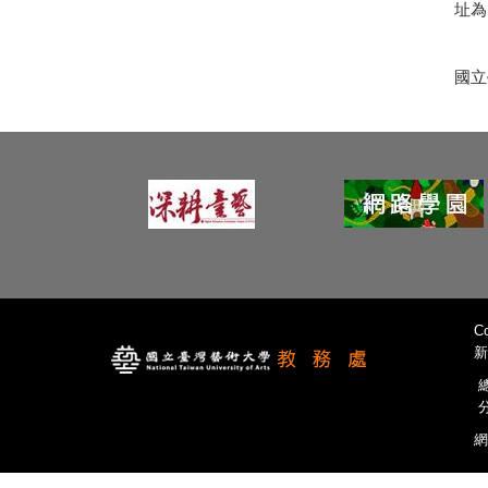
址為
國立
Co
新
總
分
網