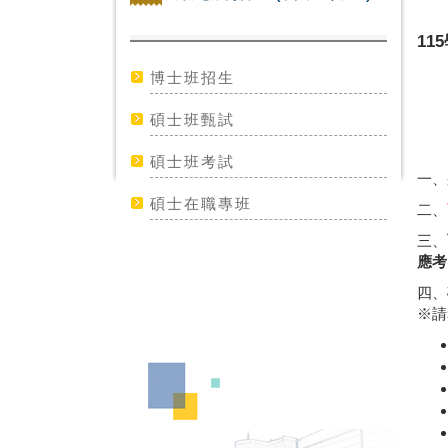
1
博士班招生
碩士班甄試
碩士班考試
一、
碩士在職專班
二、
三、
應考
四、
※請