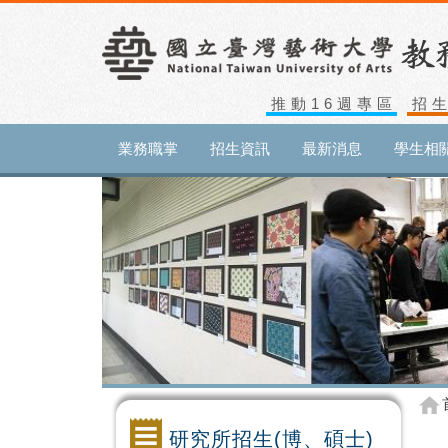
推動16週專區
招
業務職掌
招生資訊
最新消息
學生相
研究所招生(博、碩士)