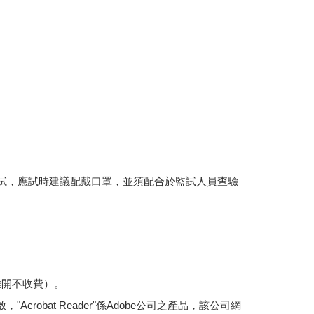
應試，應試時建議配戴口罩，並須配合於監試人員查驗
離開不收費）。
，"Acrobat Reader"係Adobe公司之產品，該公司網