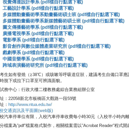
視覺傳達設計學系 (pdf檔自行點選下載)
工藝設計學系 (pdf檔自行點選下載)
多媒體動畫藝術學系動畫藝術碩士班 (pdf檔自行點選下載)
多媒體動畫藝術學系新媒體藝術碩士班 (pdf檔自行點選下載)
圖文傳播藝術學系 (pdf檔自行點選下載)
廣播電視學系 (pdf檔自行點選下載)
電影學系 (pdf檔自行點選下載)
影音創作與數位媒體產業研究所 (pdf檔自行點選下載)
戲劇學系 (pdf檔自行點選下載)
中國音樂學系 (pdf檔自行點選下載)
跨域表演藝術研究所 (pdf檔自行點選下載)
考生如有發燒（≧38℃）或咳嗽等呼吸道症狀，建議考生自備口罩
時脫下或拉下口罩至可辨識面貌。
試務中心：行政大樓二樓教務處綜合業務組辦公室
址：22058新北市板橋區大觀路一段59號
址：
http://www.ntua.edu.tw/
校交通資訊及平面圖(web版)
校汽車停車位有限，入校汽車停車收費每小時30元（入校半小時內
分檔案為"pdf"檔案格式製作，相關檔案需以"Acrobat Reader"程式開啟