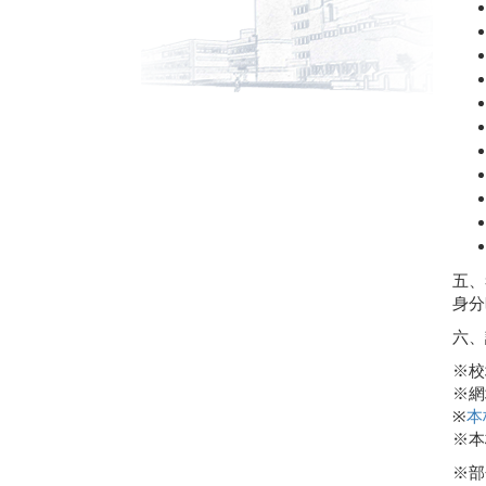
五、
身分
六、
※校
※網
※
本
※本
※部