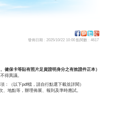
發佈日期 : 2025/10/22 10:00
點閱數 : 4617
照、健保卡等貼有照片足資證明身分之有效證件正本）
生不得異議。
項：（以下pdf檔，請自行點選下載並詳閱）
)次、地點等，辦理佈展、報到及準時應試。