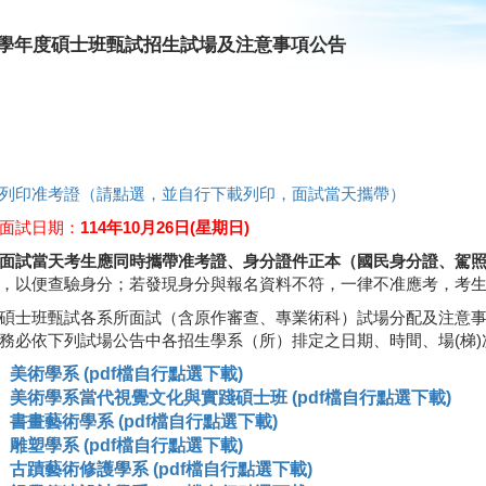
15學年度碩士班甄試招生試場及注意事項公告
列印准考證（請點選，並自行下載列印，面試當天攜帶）
面試日期：
114年10月26日(星期日)
面試當天考生應同時攜帶准考證、身分證件正本（國民身分證、駕
，以便查驗身分；若發現身分與報名資料不符，一律不准應考，考
碩士班甄試各系所面試（含原作審查、專業術科）試場分配及注意事
務必依下列試場公告中各招生學系（所）排定之日期、時間、場(梯
美術學系 (pdf檔自行點選下載)
美術學系當代視覺文化與實踐碩士班 (pdf檔自行點選下載)
書畫藝術學系 (pdf檔自行點選下載)
雕塑學系 (pdf檔自行點選下載)
古蹟藝術修護學系 (pdf檔自行點選下載)