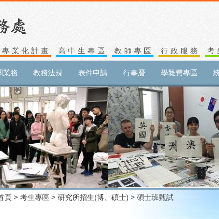
生專業化計畫
高中生專區
教師專區
行政服務
考
關業務
教務法規
表件申請
行事曆
學雜費專區
首頁
>
考生專區
>
研究所招生(博、碩士)
> 碩士班甄試