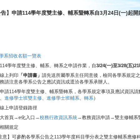
告】申請114學年度雙主修、輔系暨轉系自3月24日(一)起
學系招收名額一覽表
114學年度雙主修、輔系、轉系之申請作業，自
3/24(
一
)
至
3/28(
五
)21
線上列印
「申請書」
請先送所屬學系主任同意後，檢同各學系規定
務請注意各學系公告之應試資訊或逕洽各學系承辦人。
申請114學年度雙主修、輔系暨轉系，各學系規定事項及應試資訊請
、
進修學士班雙主修
、
進修學士班輔系
、
轉系
）
線上申請登錄路徑
大首頁→e化入口→
校務行政資訊系統
→教務資訊申請→雙主修輔系
相關規定
注意】可參酌各學系公告之113學年度科目學分表之雙主修輔系應修