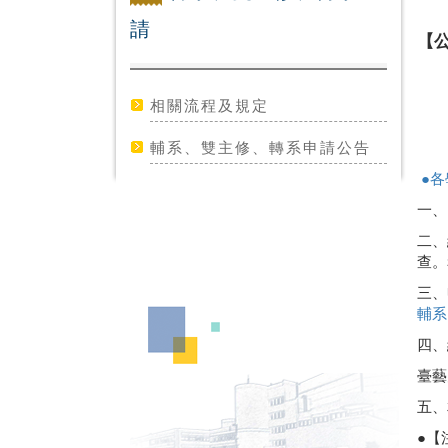
請
【公
相關流程及規定
輔系、雙主修、轉系申請公告
●各
一、
二、
查。
三、
輔系
四、
臺藝
五、
●【