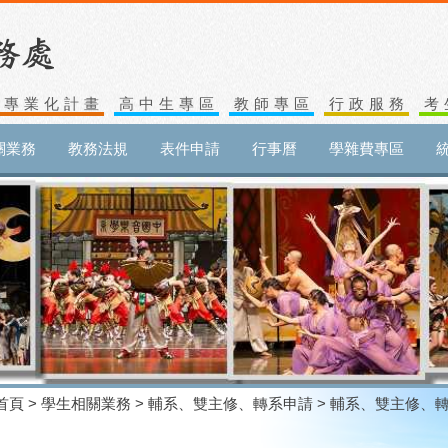
生專業化計畫
高中生專區
教師專區
行政服務
考
關業務
教務法規
表件申請
行事曆
學雜費專區
首頁
>
學生相關業務
>
輔系、雙主修、轉系申請
> 輔系、雙主修、