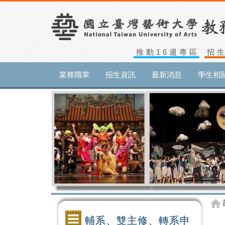
推動16週專區
招
業務職掌
招生資訊
最新消息
學生相
輔系、雙主修、轉系申