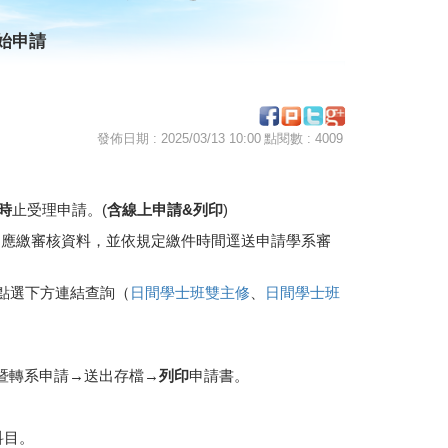
開始申請
發佈日期 : 2025/03/13 10:00
點閱數 : 4009
時
止受理申請。(
含線上申請&列印
)
之應繳審核資料，並依規定繳件時間逕送申請學系審
點選下方連結查詢（
日間學士班雙主修
、
日間學士班
暨轉系申請→送出存檔→
列印
申請書。
科目。