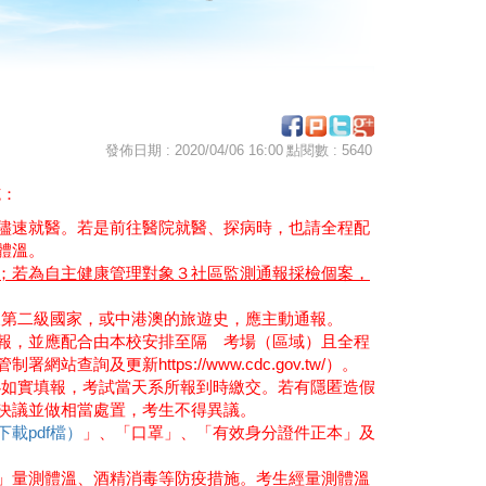
發佈日期 : 2020/04/06 16:00
點閱數 : 5640
施：
儘速就醫。若是前往醫院就醫、探病時，也請全程配
體溫。
；若為自主健康管理對象３社區監測通報採檢個案，
及第二級國家，或中港澳的旅遊史，應主動通報。
報，並應配合由本校安排至隔離考場（區域）且
全程
管制署網站查詢及更新
https://www.cdc.gov.tw/
）。
必如實填報，考試當天系所報到時繳交。若有隱匿造假
決議並做相當處置，考生不得異議。
載pdf檔
）
」、「口罩」、「有效身分證件正本」及
」量測體溫、酒精消毒等防疫措施。考生經量測體溫