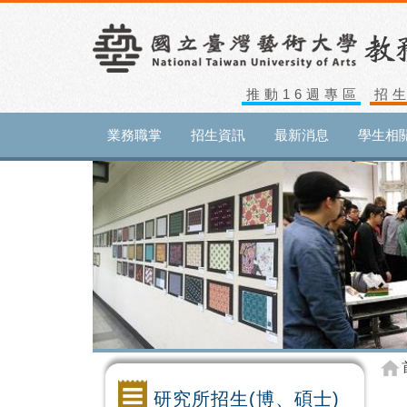
推動16週專區
招
業務職掌
招生資訊
最新消息
學生相
研究所招生(博、碩士)