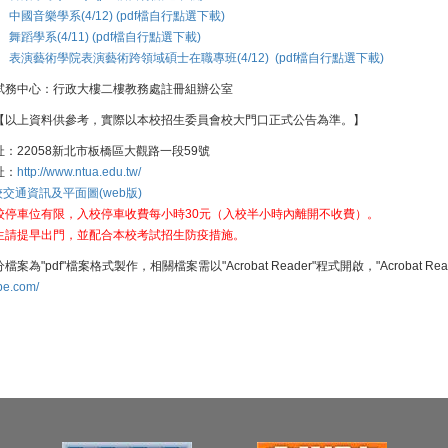
中國音樂學系(4/12) (pdf檔自行點選下載)
舞蹈學系(4/11) (pdf檔自行點選下載)
表演藝術學院表演藝術跨領域碩士在職專班(4/12) (pdf檔自行點選下載)
試務中心：行政大樓二樓教務處註冊組辦公室
【以上資料供參考，實際以本校招生委員會校大門口正式公告為準。】
址：22058新北市板橋區大觀路一段59號
址：
http://www.ntua.edu.tw/
交通資訊及平面圖(web版)
校停車位有限，入校停車收費每小時30元（入校半小時內離開不收費）。
生請提早出門，並配合本校考試招生防疫措施。
檔案為"pdf"檔案格式製作，相關檔案需以"Acrobat Reader"程式開啟，"Acrobat 
be.com/