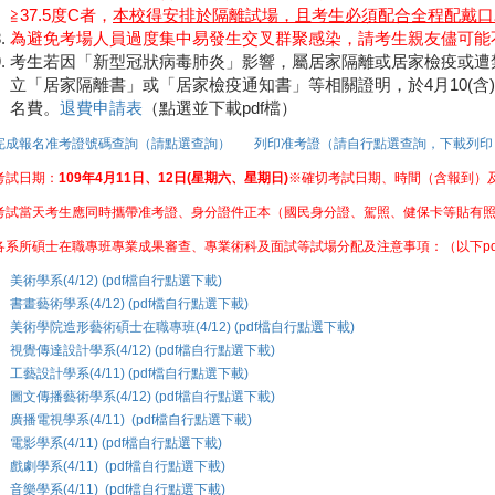
≧37.5度C者，
本校得安排於隔離試場，且考生必須配合全程配戴口
為避免考場人員過度集中易發生交叉群聚感染，請考生親友儘可能
考生若因「新型冠狀病毒肺炎」影響，屬居家隔離或居家檢疫或遭
立「居家隔離書」或「居家檢疫通知書」等相關證明，於4月10(
名費。
退費申請表
（點選並下載pdf檔）
完成報名准考證號碼查詢（請點選查詢）
列印准考證（請自行點選查詢，下載列印
考試日期：
109年4月11日、12日(星期六、星期日)
※確切考試日期、時間（含報到）
考試當天考生應同時攜帶
准考證、身分證件正本（國民身分證、駕照、健保卡等貼有
各系所碩士在職專班專業成果審查、專業術科及面試等試場分配及注意事項：（以下pd
美術學系(4/12) (pdf檔自行點選下載)
書畫藝術學系(4/12) (pdf檔自行點選下載)
美術學院造形藝術碩士在職專班(4/12) (pdf檔自行點選下載)
視覺傳達設計學系(4/12) (pdf檔自行點選下載)
工藝設計學系(4/11) (pdf檔自行點選下載)
圖文傳播藝術學系(4/12) (pdf檔自行點選下載)
廣播電視學系(4/11) (pdf檔自行點選下載)
電影學系(4/11) (pdf檔自行點選下載)
戲劇學系(4/11) (pdf檔自行點選下載)
音樂學系(4/11) (pdf檔自行點選下載)