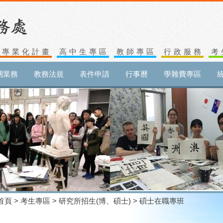
生專業化計畫
高中生專區
教師專區
行政服務
考
關業務
教務法規
表件申請
行事曆
學雜費專區
首頁
>
考生專區
>
研究所招生(博、碩士)
> 碩士在職專班