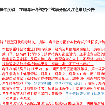
09學年度碩士在職專班考試招生試場分配及注意事項公告
範「新型冠狀病毒肺炎」擴散，考生務必配合本校考試招生防疫措
本校慎重呼籲考生近日如有咳嗽、發燒及其他類流感症狀，請務必
戴口罩。疫情尚未消除前，請保持良好衛生習慣，並常注意自己的
考生若為居家隔離及居家檢疫者，應配合留在家中，不得外出應試
採檢返家後於接獲檢驗結果前，應留中家中不可外出應試。
考生在考試當日前14 天內，有「國際旅遊疫情建議等級」第一級
考生若為自主健康管理（對象１、對象２、對象４）者，應主動通
配戴口罩應試（國際旅遊疫情建議等級地區，請至衛生福利部疾病
考生請先完成「
考生健康聲明書（點選並下載pdf檔
）
」填報，務
或填報不實，致影響疫情者，須負法律責任；且提報本校招生委員
考生考試當天請務必提早出門，並攜帶「
考生健康聲明書（點選並下
「准考證」等應試。
考生考試當天務必配合於試場入口處或報到處設置之「防疫檢測站