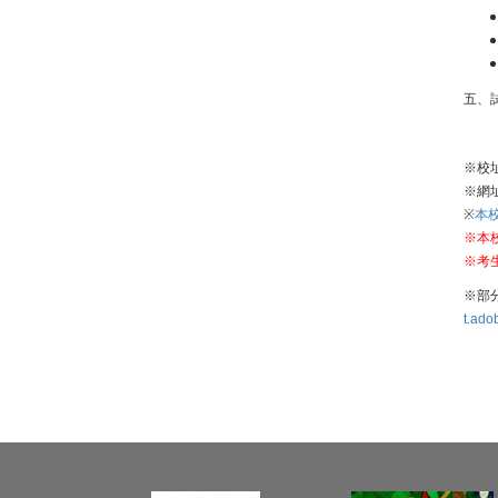
五、
※校
※網
※
本校
※本
※考
※部分
t.ado