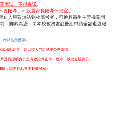
罩應試，不得異議
。
不要陪考。不設置家長陪考休息室。
禁止入境致無法到校應考者，可檢具衛生主管機關開
含)前（郵戳為憑）向本校教務處註冊組申請全額退還報
，考試當天攜帶）
及試場地點等，皆以校大門口試場公告為準。
照片足資證明身分之有效證件正本）應考，以便查驗身分。
f檔，請自行點選下載並詳閱）