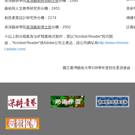
表演藝術學院
表演藝術跨領碩士班
分機：2595
藝術與人文教學研究所分機：2451
美術
創意產業設計研究所分機：2174
傳播
表演藝術學院
表演藝術博士班
分機：2502
註冊組
※以上部分檔案為"pdf"檔案格式製作，需以"Acrobat Reader"程式開
啟，"Acrobat Reader"係Adobe公司之產品，該公司網址為
http://www.chinese-
t.adobe.com/
國立臺灣藝術大學108學年度招生委員會啟