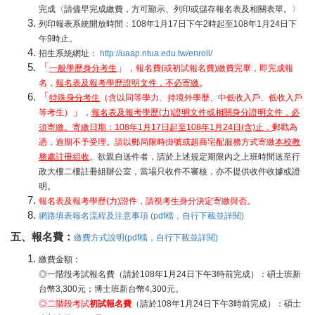
完成〈請儘早完成繳費，方可顯示、列印或儲存報名表及相關表單。〉
列印報表系統開放時間：108年1月17日下午2時起至108年1月24日下
午9時止。
招生系統網址：
http://uaap.ntua.edu.tw/enroll/
「
」
一般學歷身分考生
，報名費(或初試報名費)繳費完畢，即完成報
名，
報名表及報考學歷證明文件，不必寄繳
。
「
特殊身分考生
（含以同等學力、持境外學歷、中低收入戶、低收入戶
」
等考生）
，
報名表及報考學歷(力)證明文件或相關身分證明文件，必
須寄繳。寄繳日期：
108年1月17日起至108年1月24日(含)止，
郵戳為
憑，逾期不予受理。請以郵局限時掛號或超商宅配服務方式寄繳
本校教
務處註冊組收
。
欲親自送件者，請於上述規定期限內之上班時間送至行
政大樓二樓註冊組辦公室，當場只收件不審核，亦不提供收件收據或證
明。
報名表及報考學歷(力)證件，請視考生身分決定寄繳與否。
網路填表報名流程及注意事項 (pdf檔，自行下載並詳閱)
五、報名費：
繳費方式說明(pdf檔，自行下載並詳閱)
繳費金額：
◎一階段考試報名費（請於108年1月24日下午3時前完成）：碩士班新
台幣3,300元；博士班新台幣4,300元。
◎二階段考試
初試報名費
（請於108年1月24日下午3時前完成）：碩士