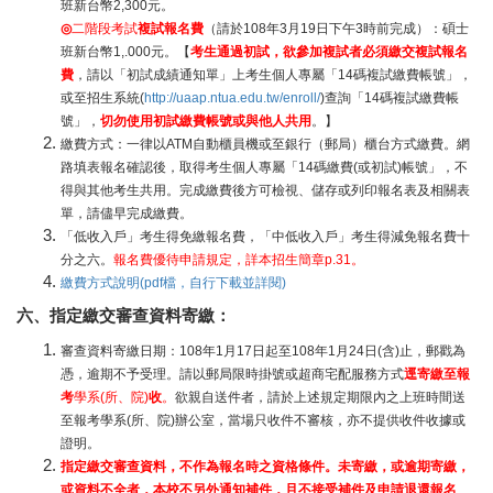
班新台幣2,300元。
◎
二階段考試
複試報名費
（請於108年3月19日下午3時前完成）：碩士
班新台幣1,.000元。【
考生通過初試，欲參加複試者必須繳交複試報名
費
，請以「初試成績通知單」上考生個人專屬「14碼複試繳費帳號」，
或至招生系統(
http://uaap.ntua.edu.tw/enroll/
)查詢「14碼複試繳費帳
號」，
切勿使用初試繳費帳號或與他人共用
。】
繳費方式：一律以ATM自動櫃員機或至銀行（郵局）櫃台方式繳費。網
路填表報名確認後，取得考生個人專屬「14碼繳費(或初試)帳號」，不
得與其他考生共用。完成繳費後方可檢視、儲存或列印報名表及相關表
單，請儘早完成繳費。
「低收入戶」考生得免繳報名費，「中低收入戶」考生得減免報名費十
分之六。
報名費優待申請規定，詳本招生簡章p.31。
繳費方式說明(pdf檔，自行下載並詳閱)
六、指定繳交審查資料寄繳：
審查資料寄繳日期：108年1月17日起至108年1月24日(含)止，郵戳為
憑，逾期不予受理。請以郵局限時掛號或超商宅配服務方式
逕寄繳至報
考
學系(所、院)
收
。
欲親自送件者，請於上述規定期限內之上班時間送
至報考學系(所、院)辦公室，當場只收件不審核，亦不提供收件收據或
證明。
指定繳交審查資料，不作為報名時之資格條件。未寄繳，或逾期寄繳，
或資料不全者，本校不另外通知補件，且不接受補件及申請退還報名