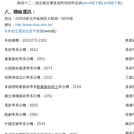
‧附表十二：指定繳交審查資料領回申請表(
word檔下載
) (
odt檔下載
)
八、聯絡通訊：
校址：22058新北市板橋區大觀路一段59號
網址：
http://www.ntua.edu.tw/
※
本校交通資訊及平面圖
(web版)
本校總機：(02)2272-2181
教務處
美術學系分機：2012
美術
書畫藝術學系分機：2051
雕塑
古蹟藝術修護學系分機：2073
美術
視覺傳達設計學系分機：2222
工藝
多媒體動畫藝術學系
動畫藝術碩士
班分機：2154
多媒
圖文傳播藝術學系分機：2251
廣播
電影學系分機：5052
傳播
戲劇學系分機：2581
音樂
中國音樂學系分機：2533
舞蹈
藝術