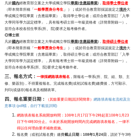
凡於
國內
經教育部立案之大學或獨立學院
畢業(含應屆畢業
)，
取得學士學位者
」
（
即本簡章所稱
「
一般學歷身分
考生
）
；
或於符合教育部採認規定之
境外
大
學或獨立學院畢業（含應屆畢業），取得學士學位者；或符合教育部訂「入學
大學同等學力認定標準」，具有報考碩士班一年級資格者（詳簡章附錄一）。
、
並符合本校各招生學系(所
院)要求之報考條件者。
◎
博士班
凡於
國內
經教育部立案之大學或獨立學院
畢業(含應屆畢業
)，
取得碩士學位者
」
（
即本簡章所稱
「
一般學歷身分
考生
）；
或於符合教育部採認規定之
境外
大
學或獨立學院畢業（含應屆畢業），取得碩士學位者；或符合教育部訂「入學
大學同等學力認定標準」，具有報考博士班一年級資格者（詳簡章附錄一）。
並符合本校各學系(所、院)要求之報考條件者。
三、報名方式：
一律採網路填表報名
，限報名一學系
(
所、院、
組、類、主
修、樂器別
)
，不得重複報名。完成報名費(或初試報名費)繳費後，方可顯示、
列印(或
儲存)
報名表及相關表單。
四、報名重要日期：
（其餘重要日期請詳閱簡章）
網路填表報名流程及注
意事項 (pdf檔，自行下載並詳閱)
網路填表報名系統開放時間：108年1月17日下午2時起至108年1月23
日下午4時30分止。※未於系統開放時間內完成網路填表報名，一律不
得以任何理由要求補救措施。
報名費（或初試報名費）繳費
截止日期：108年1月24日
，請於下午3時