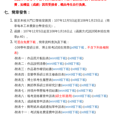
費，如權益（成績）因而受損者，概由考生自行負責。
七、簡章發售：
親至本校大門口警衛室購買：107年12月5日起至108年1月23日止（簡
章每本工本費新台幣壹佰元）。
函購：107年12月5日起至108年1月16日止（函購方式請詳閱本招生簡
章p.40）。
可
逕自免費下載
，簡章資料查詢及下載：
‧108學年度碩士班、博士班考試招生簡章(
pdf檔下載
，
不含下列各種附
表
)
‧附表一：作品照片黏貼表(
word檔下載
) (
odt檔下載
)
‧附表二：作品說明清冊(
word檔下載
) (
odt檔下載
)
‧附表三：作品著作權切結書(
word檔下載
) (
odt檔下載
)
‧附表四：音樂學系碩士班主修曲目表(
word檔下載
) (
odt檔下載
)
‧附表五：博士班考生履歷表(
word檔下載
) (
odt檔下載
)
‧附表六：舞蹈學系碩士班研究計畫(
word檔下載
) (
odt檔下載
)
‧附表七：持境外學歷報考切結書(
word檔下載
) (
odt檔下載
)
‧附表八：報考資格審查申請表
(碩士班適用)
(
word檔下載
) (
odt檔下載
)
‧附表九：成績複查申請表(
word檔下載
) (
odt檔下載
)
‧附表十：郵寄紙本成績通知單申請表(
word檔下載
) (
odt檔下載
)
‧附表十一：考試報名費退費申請表(
word檔下載
) (
odt檔下載
)