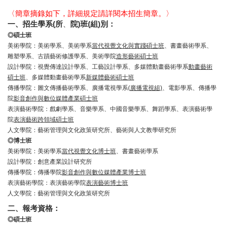
〈簡章摘錄如下，詳細規定請詳閱本招生簡章。〉
一、招生學系(所
、
院)班(組)別：
◎
碩士班
美術學院：美術學系、美術學系
當代視覺文化與實踐碩士班
、書畫藝術學系、
雕塑學系、古蹟藝術修護學系、美術學院
造形藝術碩士班
設計學院：視覺傳達設計學系、工藝設計學系、多媒體動畫藝術學系
動畫藝術
碩士班
、多媒體動畫藝術學系
新媒體藝術碩士班
傳播學院：圖文傳播藝術學系、廣播電視學系(
廣播電視組)
、電影學系、傳播學
院
影音創作與數位媒體產業碩士班
表演藝術學院：戲劇學系、音樂學系、中國音樂學系、舞蹈學系、表演藝術學
院
表演藝術跨領域碩士班
人文學院：藝術管理與文化政策研究所、藝術與人文教學研究所
◎
博士班
美術學院：美術學系
當代視覺文化博士班
、書畫藝術學系
設計學院：創意產業設計研究所
傳播學院：傳播學院
影音創作與數位媒體產業博士班
表演藝術學院：表演藝術學院
表演藝術博士班
人文學院：藝術管理與文化政策研究所
二、報考資格：
◎
碩士班